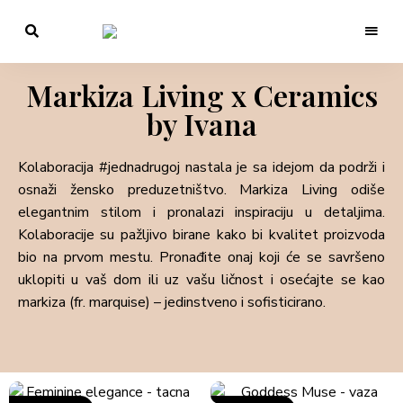
Filozofija
hrane,
Markiza
vina
i
Markiza Living x Ceramics
LIVING
života,
je
by Ivana
li
to
mudrost?
Kolaboracija #jednadrugoj nastala je sa idejom da podrži i
osnaži žensko preduzetništvo. Markiza Living odiše
elegantnim stilom i pronalazi inspiraciju u detaljima.
Kolaboracije su pažljivo birane kako bi kvalitet proizvoda
bio na prvom mestu. Pronađite onaj koji će se savršeno
uklopiti u vaš dom ili uz vašu ličnost i osećajte se kao
markiza (fr. marquise) – jedinstveno i sofisticirano.