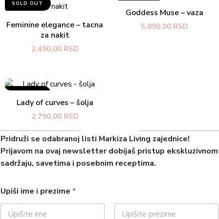
SOLD OUT
SOLD OUT
PROČITAJTE JOŠ
Goddess Muse – vaza
PROČITAJTE JOŠ
Feminine elegance – tacna
5.890,00
RSD
za nakit
2.490,00
RSD
SOLD OUT
PROČITAJTE JOŠ
Lady of curves – šolja
2.790,00
RSD
Pridruži se odabranoj listi Markiza Living zajednice!
Prijavom na ovaj newsletter dobijaš pristup ekskluzivnom
sadržaju, savetima i posebnim receptima.
Upiši ime i prezime
*