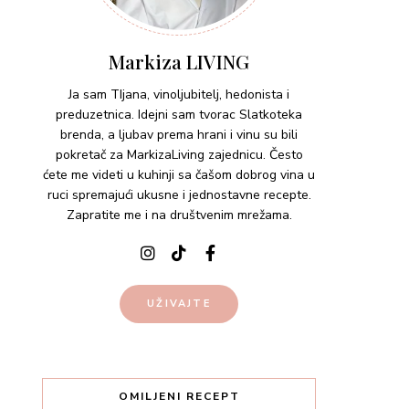
UŽIVAJTE
OMILJENI RECEPT
Lemon pasta – viralni TikTok
recept
03.02.2023.
Pasta
Uparivanje sira i vina –
Camembert sir sa medom i