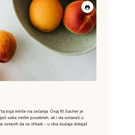
00:00
remaže se džemom od kajsije bez šećera, a
jena nugat čokolada. Ja sam jela i toplu i
ajne!