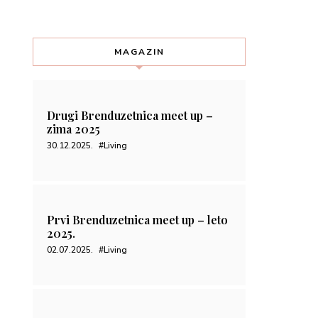
Prvi Brenduzetnica meet up – leto
2025.
02.07.2025.
#Living
Prolećni beg iz grada – Dukley
hotel & resort
27.05.2025.
#Living