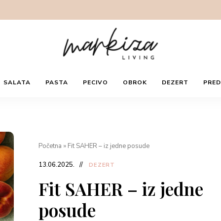
mleveni badem, ovseno brašno, kakao, kokosov
o. Zatim se dodaju jaje i bademovo mleko, pa
 se ne dobije ujednačena smesa. Peći u
rni na 180°C oko 20 minuta.