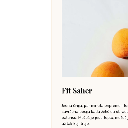
00:00
Kada se kolač ohladi, p
preko toga prelije otopl
hladnu verziju, obe su sj
Pregledač
video
zapisa