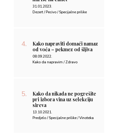
Kako da nikada ne pogrešite
pri izbora vina uz selekciju
sireva
13.10.2021.
Predjelo / Specijalne prilike / Vinoteka
MAGAZIN
Drugi Brenduzetnica meet up –
zima 2025
30.12.2025.
#Living