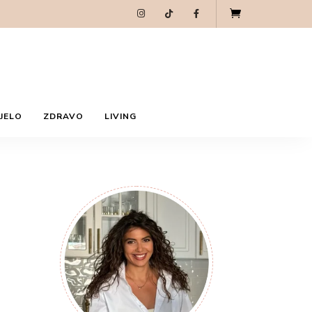
Markiza LIVING
Ja sam TIjana, vinoljubitelj, hedonista i
preduzetnica. Idejni sam tvorac Slatkoteka
brenda, a ljubav prema hrani i vinu su bili
pokretač za MarkizaLiving zajednicu. Često
ćete me videti u kuhinji sa čašom dobrog vina u
ruci spremajući ukusne i jednostavne recepte.
Zapratite me i na društvenim mrežama.