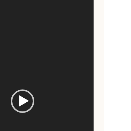
eće – omiljena letnja
Fit mak i malina torta – bez
poslastica
pečenja