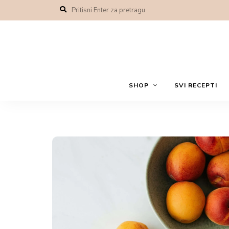
Uputstvo
U posudi se sjedine sa
šećer i prašak za peciv
se sve dobro umeša dok
prethodno zagrejanoj re
Pregledač
video
zapisa