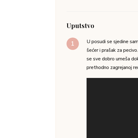
00:00
Ceo video - postupak:
Pregledač
video
zapisa