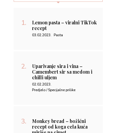
chilli uljem
02.02.2023.
Predjelo / Specijalne prilike
Monkey bread – božićni
recept od koga cela kuća
miriše na cimet
31.01.2023.
Dezert / Pecivo / Specijalne prilike
Kako napraviti domaći namaz
od voća – pekmez od šljiva
08.09.2022.
Kako da napravim / Zdravo