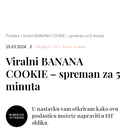
Početna
»
Viralni BANANA COOKIE – spreman za 5 minuta
15.03.2024.
DEZERT
/
PET SASTOJAKA
Viralni BANANA
COOKIE – spreman za 5
minuta
U nastavku vam otkrivam kako ovu
poslasticu možete napraviti u FIT
MARKIZA
OTKRIVA
obliku.