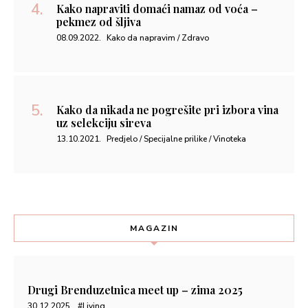
Kako napraviti domaći namaz od voća –
pekmez od šljiva
08.09.2022.
Kako da napravim / Zdravo
Kako da nikada ne pogrešite pri izbora vina
uz selekciju sireva
13.10.2021.
Predjelo / Specijalne prilike / Vinoteka
MAGAZIN
Drugi Brenduzetnica meet up – zima 2025
30.12.2025.
#Living