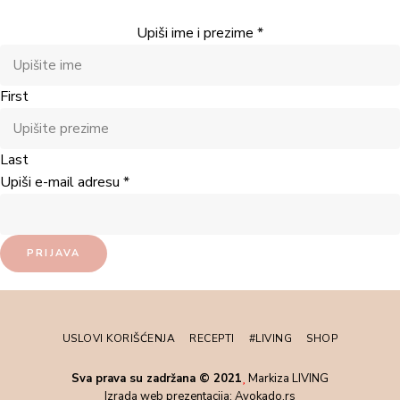
Upiši ime i prezime
*
First
Last
Upiši e-mail adresu
*
PRIJAVA
USLOVI KORIŠĆENJA
RECEPTI
#LIVING
SHOP
Sva prava su zadržana © 2021
Markiza LIVING
Izrada web prezentacija:
Avokado.rs