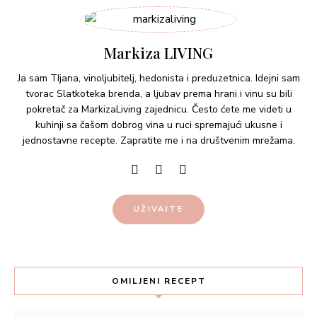
Markiza LIVING
Ja sam TIjana, vinoljubitelj, hedonista i preduzetnica. Idejni sam
tvorac Slatkoteka brenda, a ljubav prema hrani i vinu su bili
pokretač za MarkizaLiving zajednicu. Često ćete me videti u
kuhinji sa čašom dobrog vina u ruci spremajući ukusne i
jednostavne recepte. Zapratite me i na društvenim mrežama.
UŽIVAJTE
OMILJENI RECEPT