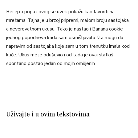
Recepti poput ovog se uvek pokažu kao favoriti na
mrežama. Tajna je u brzoj pripremi, malom broju sastojaka,
a neverovatnom ukusu. Tako je nastao i Banana cookie
jednog popodneva kada sam osmišljavala šta mogu da
napravim od sastojaka koje sam u tom trenutku imala kod
kuće. Ukus me je oduševio i od tada je ovaj slatkiš
spontano postao jedan od mojih omiljenih.
Uživajte i u ovim tekstovima