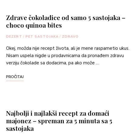
Zdrave čokoladice od samo 5 sastojaka –
choco quinoa bites
DEZERT
/
PET SASTOJAKA
/
ZDRAVO
Okej, možda nije recept života, ali je mene raspametio ukus.
Nisam uspela nigde u prodavnicama da pronađem zdravu
verziju čokolade sa dodacima, pa ako može …
PROČITAJ
Najbolji i najlakši recept za domaći
majonez – spreman za 5 minuta sa 5
sastojaka