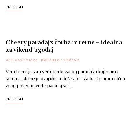
PROČITAJ
Cheery paradajz čorba iz rerne – idealna
za vikend ugođaj
PET SASTOJAKA
/
PREDJELO
/
ZDRAVO
Verujte mi, ja sam verni fan kuvanog paradajza koji mama
sprema, ali me je ovaj ukus oduševio – slatkasto aromatična
zbog posebne vrste paradajza i …
PROČITAJ