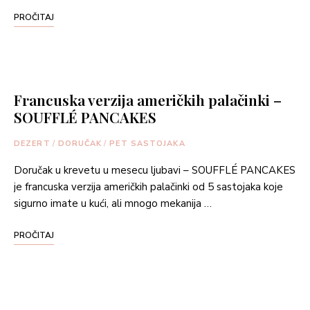
PROČITAJ
Francuska verzija američkih palačinki –
SOUFFLÉ PANCAKES
DEZERT
/
DORUČAK
/
PET SASTOJAKA
Doručak u krevetu u mesecu ljubavi – SOUFFLÉ PANCAKES
je francuska verzija američkih palačinki od 5 sastojaka koje
sigurno imate u kući, ali mnogo mekanija …
PROČITAJ