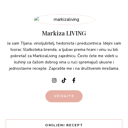
Markiza LIVING
Ja sam TIjana, vinoljubitelj, hedonista i preduzetnica. Idejni sam
tvorac Slatkoteka brenda, a ljubav prema hrani i vinu su bili
pokretač za MarkizaLiving zajednicu. Često ćete me videti u
kuhinji sa čašom dobrog vina u ruci spremajući ukusne i
jednostavne recepte. Zapratite me i na društvenim mrežama.
UŽIVAJTE
OMILJENI RECEPT