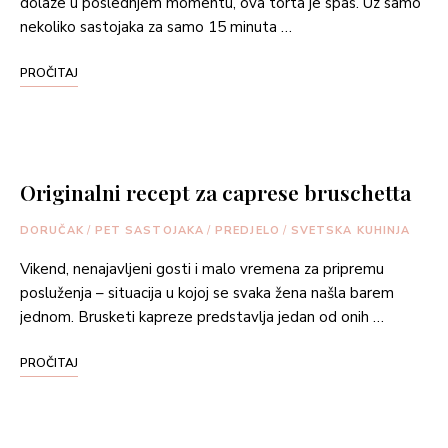
dolaze u poslednjem momentu, ova torta je spas. Uz samo
nekoliko sastojaka za samo 15 minuta …
PROČITAJ
Originalni recept za caprese bruschetta
DORUČAK
/
PET SASTOJAKA
/
PREDJELO
/
SVETSKA KUHINJA
Vikend, nenajavljeni gosti i malo vremena za pripremu
posluženja – situacija u kojoj se svaka žena našla barem
jednom. Brusketi kapreze predstavlja jedan od onih …
PROČITAJ