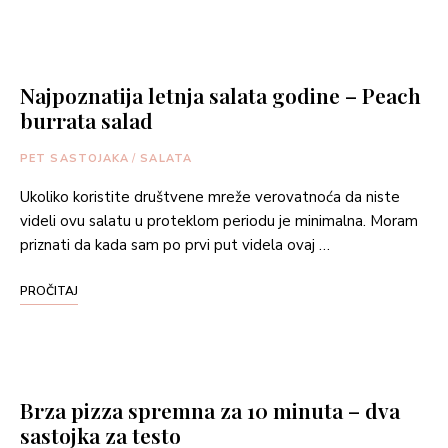
Najpoznatija letnja salata godine – Peach
burrata salad
PET SASTOJAKA
/
SALATA
Ukoliko koristite društvene mreže verovatnoća da niste
videli ovu salatu u proteklom periodu je minimalna. Moram
priznati da kada sam po prvi put videla ovaj …
PROČITAJ
Brza pizza spremna za 10 minuta – dva
sastojka za testo