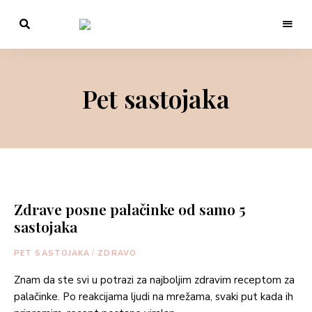
Filozofija
hrane,
Markiza
vina
i
LIVING
života,
je
Pet sastojaka
li
to
mudrost?
Zdrave posne palačinke od samo 5
sastojaka
PET SASTOJAKA
/
ZDRAVO
Znam da ste svi u potrazi za najboljim zdravim receptom za
palačinke. Po reakcijama ljudi na mrežama, svaki put kada ih