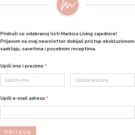
Pridruži se odabranoj listi Markiza Living zajednice!
Prijavom na ovaj newsletter dobijaš pristup ekskluzivnom
sadržaju, savetima i posebnim receptima.
Upiši ime i prezime
*
First
Last
Upiši e-mail adresu
*
PRIJAVA