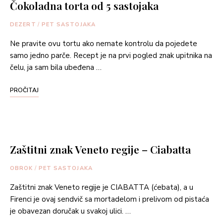
Čokoladna torta od 5 sastojaka
DEZERT
/
PET SASTOJAKA
Ne pravite ovu tortu ako nemate kontrolu da pojedete
samo jedno parče. Recept je na prvi pogled znak upitnika na
čelu, ja sam bila ubeđena …
PROČITAJ
Zaštitni znak Veneto regije – Ciabatta
OBROK
/
PET SASTOJAKA
Zaštitni znak Veneto regije je CIABATTA (ćebata), a u
Firenci je ovaj sendvič sa mortadelom i prelivom od pistaća
je obavezan doručak u svakoj ulici. …