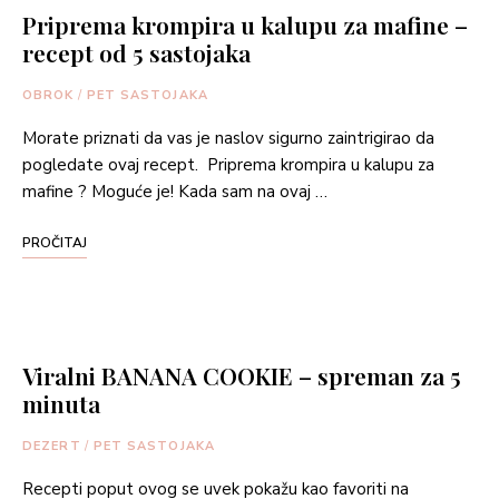
Priprema krompira u kalupu za mafine –
recept od 5 sastojaka
OBROK
/
PET SASTOJAKA
Morate priznati da vas je naslov sigurno zaintrigirao da
pogledate ovaj recept. Priprema krompira u kalupu za
mafine ? Moguće je! Kada sam na ovaj …
PROČITAJ
Viralni BANANA COOKIE – spreman za 5
minuta
DEZERT
/
PET SASTOJAKA
Recepti poput ovog se uvek pokažu kao favoriti na