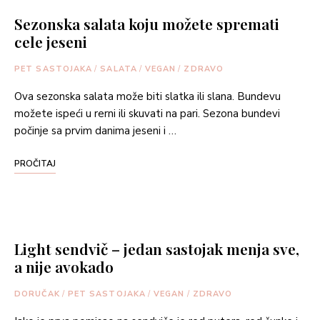
Sezonska salata koju možete spremati
cele jeseni
PET SASTOJAKA
/
SALATA
/
VEGAN
/
ZDRAVO
Ova sezonska salata može biti slatka ili slana. Bundevu
možete ispeći u rerni ili skuvati na pari. Sezona bundevi
počinje sa prvim danima jeseni i …
PROČITAJ
Light sendvič – jedan sastojak menja sve,
a nije avokado
DORUČAK
/
PET SASTOJAKA
/
VEGAN
/
ZDRAVO