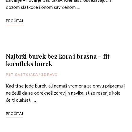
uživanje – i ovaj je baš takav. Kremast, osvežavajuć, s
dozom slatkoće i onom savršenom …
PROČITAJ
Najbrži burek bez kora i brašna – fit
kornfleks burek
PET SASTOJAKA
/
ZDRAVO
Kad ti se jede burek, ali nemaš vremena za pravu pripremu i
ne želiš da se odrekneš zdravijih navika, stiže rešenje koje
će ti olakšati …
PROČITAJ