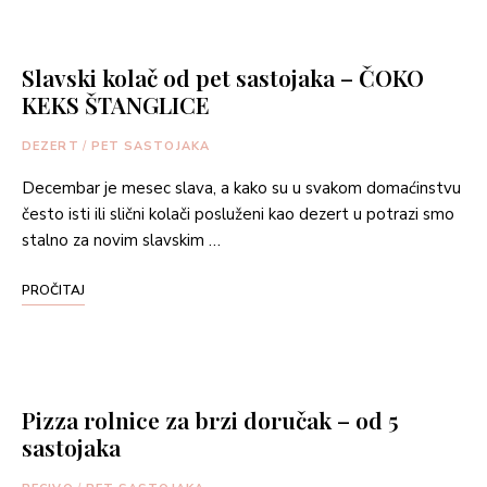
Slavski kolač od pet sastojaka – ČOKO
KEKS ŠTANGLICE
DEZERT
/
PET SASTOJAKA
Decembar je mesec slava, a kako su u svakom domaćinstvu
često isti ili slični kolači posluženi kao dezert u potrazi smo
stalno za novim slavskim …
PROČITAJ
Pizza rolnice za brzi doručak – od 5
sastojaka