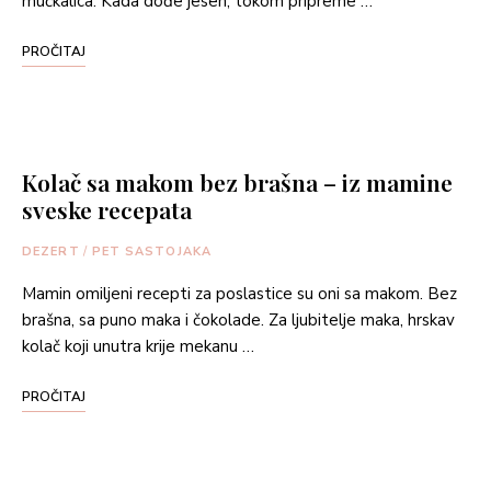
mućkalica. Kada dođe jesen, tokom pripreme …
PROČITAJ
Kolač sa makom bez brašna – iz mamine
sveske recepata
DEZERT
/
PET SASTOJAKA
Mamin omiljeni recepti za poslastice su oni sa makom. Bez
brašna, sa puno maka i čokolade. Za ljubitelje maka, hrskav
kolač koji unutra krije mekanu …
PROČITAJ