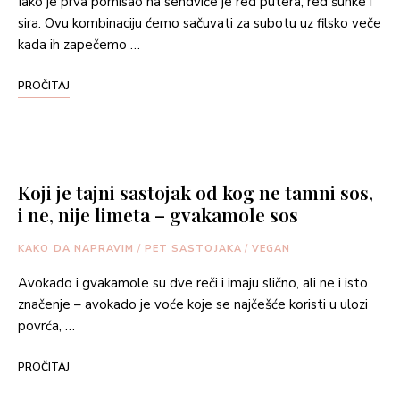
Iako je prva pomisao na sendviče je red putera, red šunke i
sira. Ovu kombinaciju ćemo sačuvati za subotu uz filsko veče
kada ih zapečemo …
PROČITAJ
Koji je tajni sastojak od kog ne tamni sos,
i ne, nije limeta – gvakamole sos
KAKO DA NAPRAVIM
/
PET SASTOJAKA
/
VEGAN
Avokado i gvakamole su dve reči i imaju slično, ali ne i isto
značenje – avokado je voće koje se najčešće koristi u ulozi
povrća, …
PROČITAJ