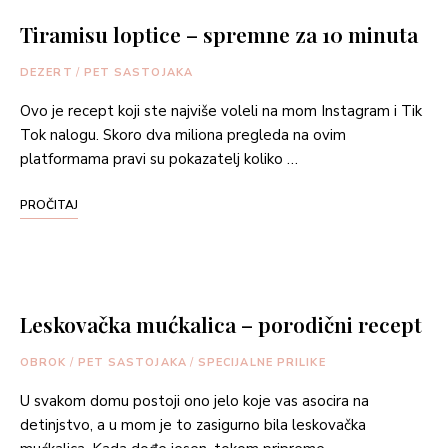
Tiramisu loptice – spremne za 10 minuta
DEZERT
/
PET SASTOJAKA
Ovo je recept koji ste najviše voleli na mom Instagram i Tik
Tok nalogu. Skoro dva miliona pregleda na ovim
platformama pravi su pokazatelj koliko …
PROČITAJ
Leskovačka mućkalica – porodični recept
OBROK
/
PET SASTOJAKA
/
SPECIJALNE PRILIKE
U svakom domu postoji ono jelo koje vas asocira na
detinjstvo, a u mom je to zasigurno bila leskovačka