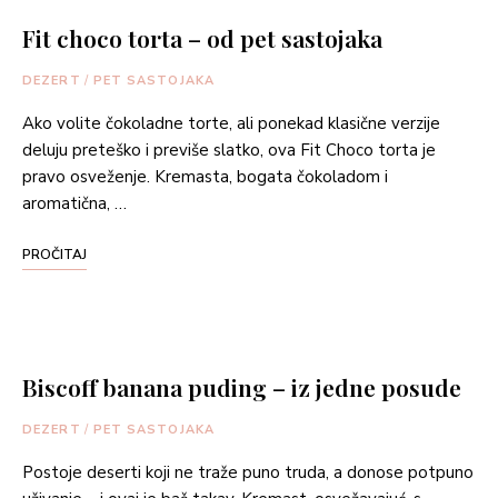
Fit choco torta – od pet sastojaka
DEZERT
/
PET SASTOJAKA
Ako volite čokoladne torte, ali ponekad klasične verzije
deluju preteško i previše slatko, ova Fit Choco torta je
pravo osveženje. Kremasta, bogata čokoladom i
aromatična, …
PROČITAJ
Biscoff banana puding – iz jedne posude
DEZERT
/
PET SASTOJAKA
Postoje deserti koji ne traže puno truda, a donose potpuno