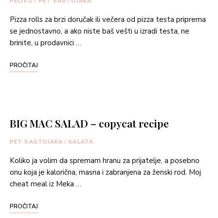
PECIVO
/
PET SASTOJAKA
Pizza rolls za brzi doručak ili večera od pizza testa priprema
se jednostavno, a ako niste baš vešti u izradi testa, ne
brinite, u prodavnici …
PROČITAJ
BIG MAC SALAD – copycat recipe
PET SASTOJAKA
/
SALATA
Koliko ja volim da spremam hranu za prijatelje, a posebno
onu koja je kalorična, masna i zabranjena za ženski rod. Moj
cheat meal iz Meka …
PROČITAJ