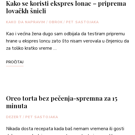
Kako se koristi ekspres lonac – priprema
lovačkh šnicli
KAKO DA NAPRAVIM
/
OBROK
/
PET SASTOJAKA
Kao i većina žena dugo sam odbijala da testiram pripremu
hrane u ekspres loncu zato što nisam verovala u činjenicu da
za toliko kratko vreme …
PROČITAJ
Oreo torta bez pečenja-spremna za 15
minuta
DEZERT
/
PET SASTOJAKA
Nikada dosta recepata kada baš nemam vremena ili gosti