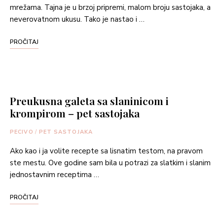
mrežama. Tajna je u brzoj pripremi, malom broju sastojaka, a
neverovatnom ukusu. Tako je nastao i …
PROČITAJ
Preukusna galeta sa slaninicom i
krompirom – pet sastojaka
PECIVO
/
PET SASTOJAKA
Ako kao i ja volite recepte sa lisnatim testom, na pravom
ste mestu. Ove godine sam bila u potrazi za slatkim i slanim
jednostavnim receptima …
PROČITAJ