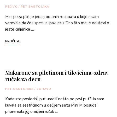
PECIVO
/
PET SASTOJAKA
Mini pizza pot je jedan od onih recepata u koje nisam
verovala da će uspeti, a ipak jesu. Ono što me je oduševilo
jeste činjenica …
PROČITAJ
Makarone sa piletinom i tikvicima-zdrav
ručak za decu
PET SASTOJAKA
/
ZDRAVO
Kada ste poslednji put uradili nešto po prvi put? Ja sam
kuvala sa sestričinom u dečijem setu Mini M posuđa i
pripremala joj omiljeni ručak …