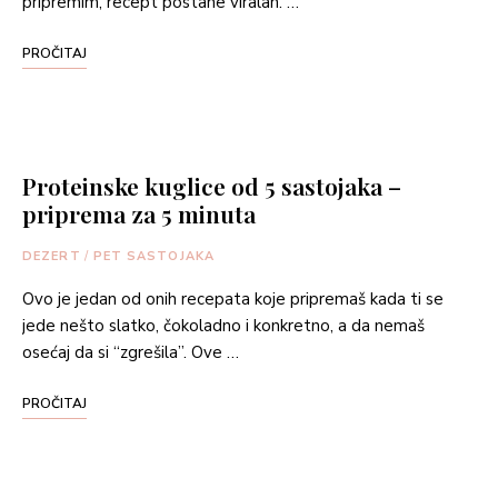
pripremim, recept postane viralan. …
PROČITAJ
Proteinske kuglice od 5 sastojaka –
priprema za 5 minuta
DEZERT
/
PET SASTOJAKA
Ovo je jedan od onih recepata koje pripremaš kada ti se
jede nešto slatko, čokoladno i konkretno, a da nemaš
osećaj da si “zgrešila”. Ove …
PROČITAJ