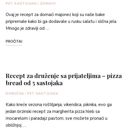
PET SASTOJAKA
/
ZDRAVO
Ovaj je recept za domaći majonez koji su naše bake
pripremale kako bi ga dodavale u rusku salatu i slična jela.
Mnogo je zdraviji od …
PROČITAJ
Recept za druženje sa prijateljima – pizza
bread od 5 sastojaka
DORUČAK
/
PET SASTOJAKA
Kako kreće sezona roštiljanja, vikendica, piknika, evo ga
jedan brzinski recept za margherita pizza hleb sa
mocarelom i paradajz pastom, sve možete pronaći u
obližnjoj …