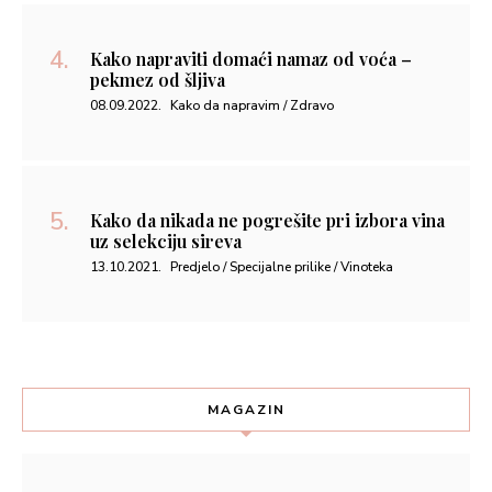
Kako napraviti domaći namaz od voća –
pekmez od šljiva
08.09.2022.
Kako da napravim / Zdravo
Kako da nikada ne pogrešite pri izbora vina
uz selekciju sireva
13.10.2021.
Predjelo / Specijalne prilike / Vinoteka
MAGAZIN