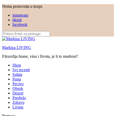
Nema proizvoda u korpi.
instagram
tiktok
facebook
Markiza LIVING
Filozofija hrane, vina i života, je li to mudrost?
Shop
Svi recepti
Salata
Pasta
Pecivo
Obrok
Dezert
Predjelo
Zdravo
Living
Pretraga