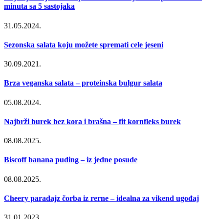
minuta sa 5 sastojaka
31.05.2024.
Sezonska salata koju možete spremati cele jeseni
30.09.2021.
Brza veganska salata – proteinska bulgur salata
05.08.2024.
Najbrži burek bez kora i brašna – fit kornfleks burek
08.08.2025.
Biscoff banana puding – iz jedne posude
08.08.2025.
Cheery paradajz čorba iz rerne – idealna za vikend ugođaj
31.01.2023.