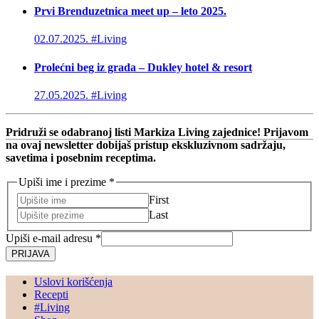
Prvi Brenduzetnica meet up – leto 2025.
02.07.2025.
#Living
Prolećni beg iz grada – Dukley hotel & resort
27.05.2025.
#Living
Pridruži se odabranoj listi Markiza Living zajednice! Prijavom
na ovaj newsletter dobijaš pristup ekskluzivnom sadržaju,
savetima i posebnim receptima.
Upiši ime i prezime
*
First
Last
Upiši e-mail adresu
*
PRIJAVA
Uslovi korišćenja
Recepti
#Living