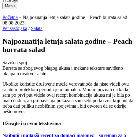
Menu
Početna
»
Najpoznatija letnja salata godine – Peach burrata salad
08.08.2023.
Pet sastojaka
/
Salata
Najpoznatija letnja salata godine – Peach
burrata salad
Savršen spoj
Burrata se zbog svog blagog ukusa i mekane teksture savršeno
uklapa u ovakve salate.
Ukoliko koristite društvene mreže verovatnoća da niste videli ovu
salatu u proteklom periodu je minimalna. Moram priznati da kada
sam po prvi put videla ovaj recept kombinacija ukusa mi je bila po
malo čudna, ali probavši ga pokazala sam sebi po ko zna koji put da
treba dati priliku neobičnim spojevima i biti otvoren da se otkrije
nešto novo.
Uživajte i u ovim tekstovima
Najbolji i najlakši recept za domaći majonez – spreman za 5