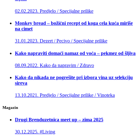
02.02.2023.
Predjelo / Specijalne prilike
Monkey bread – božićni recept od koga cela kuća miriše
na cimet
31.01.2023.
Dezert / Pecivo / Specijalne prilike
Kako napraviti domaći namaz od voća – pekmez od šljiva
08.09.2022.
Kako da napravim / Zdravo
Kako da nikada ne pogrešite pri izbora vina uz selekciju
sireva
13.10.2021.
Predjelo / Specijalne prilike / Vinoteka
Magazin
Drugi Brenduzetnica meet up – zima 2025
30.12.2025.
#Living