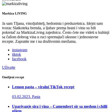
Markiza LIVING
Ja sam TIjana, vinoljubitelj, hedonista i preduzetnica. Idejni sam
tvorac Slatkoteka brenda, a ljubav prema hrani i vinu su bili
pokretač za MarkizaLiving zajednicu. Često ćete me videti u kuhinji
sa čašom dobrog vina u ruci spremajući ukusne i jednostavne
recepte. Zapratite me i na društvenim mrežama.
instagram
tiktok
facebook
Uživajte
Omiljeni recept
Lemon pasta – viralni TikTok recept
03.02.2023.
Pasta
Uparivanje sira i vina – Camembert sir sa medom i chilli
uljem