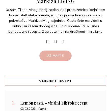
Markiza LIVING
Ja sam TIjana, vinoljubitelj, hedonista i preduzetnica. Idejni sam
tvorac Slatkoteka brenda, a ljubav prema hrani i vinu su bili
pokretač za MarkizaLiving zajednicu. Često ćete me videti u
kuhinji sa čašom dobrog vina u ruci spremajući ukusne i
jednostavne recepte. Zapratite me i na društvenim mrežama.
UŽIVAJTE
OMILJENI RECEPT
Lemon pasta – viralni TikTok recept
03.02.2023.
Pasta