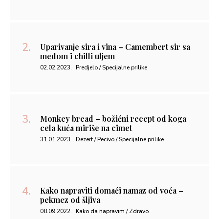
Uparivanje sira i vina – Camembert sir sa
medom i chilli uljem
02.02.2023.
Predjelo / Specijalne prilike
Monkey bread – božićni recept od koga
cela kuća miriše na cimet
31.01.2023.
Dezert / Pecivo / Specijalne prilike
Kako napraviti domaći namaz od voća –
pekmez od šljiva
08.09.2022.
Kako da napravim / Zdravo