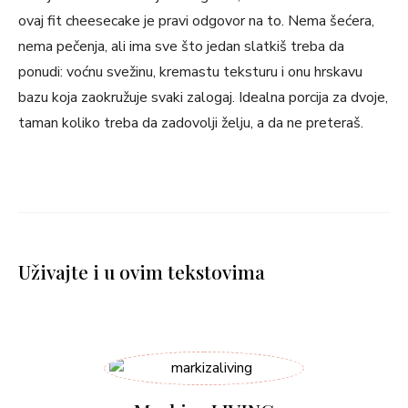
ovaj fit cheesecake je pravi odgovor na to. Nema šećera,
nema pečenja, ali ima sve što jedan slatkiš treba da
ponudi: voćnu svežinu, kremastu teksturu i onu hrskavu
bazu koja zaokružuje svaki zalogaj. Idealna porcija za dvoje,
taman koliko treba da zadovolji želju, a da ne preteraš.
Uživajte i u ovim tekstovima