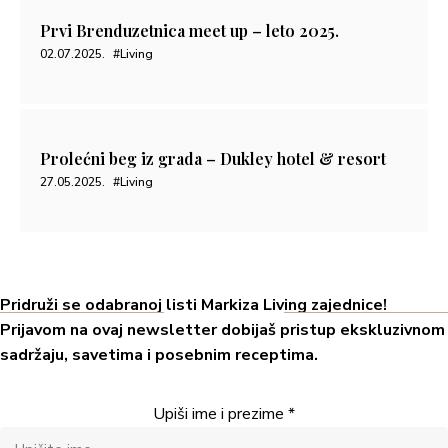
Prvi Brenduzetnica meet up – leto 2025.
02.07.2025.
#Living
Prolećni beg iz grada – Dukley hotel & resort
27.05.2025.
#Living
Pridruži se odabranoj listi Markiza Living zajednice!
Prijavom na ovaj newsletter dobijaš pristup ekskluzivnom
sadržaju, savetima i posebnim receptima.
Upiši ime i prezime
*