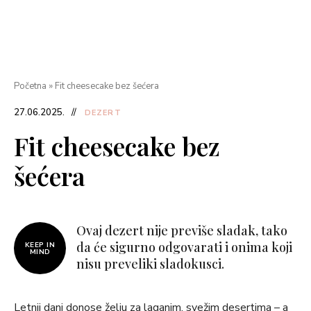
Početna
»
Fit cheesecake bez šećera
27.06.2025.
DEZERT
Fit cheesecake bez
šećera
Ovaj dezert nije previše sladak, tako
da će sigurno odgovarati i onima koji
KEEP IN
MIND
nisu preveliki sladokusci.
Letnji dani donose želju za laganim, svežim desertima – a