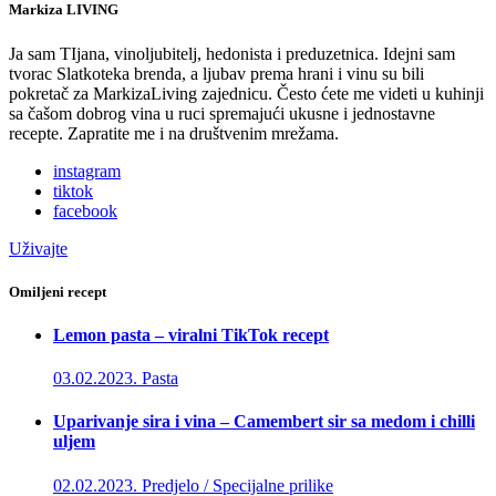
Markiza LIVING
Ja sam TIjana, vinoljubitelj, hedonista i preduzetnica. Idejni sam
tvorac Slatkoteka brenda, a ljubav prema hrani i vinu su bili
pokretač za MarkizaLiving zajednicu. Često ćete me videti u kuhinji
sa čašom dobrog vina u ruci spremajući ukusne i jednostavne
recepte. Zapratite me i na društvenim mrežama.
instagram
tiktok
facebook
Uživajte
Omiljeni recept
Lemon pasta – viralni TikTok recept
03.02.2023.
Pasta
Uparivanje sira i vina – Camembert sir sa medom i chilli
uljem
02.02.2023.
Predjelo / Specijalne prilike