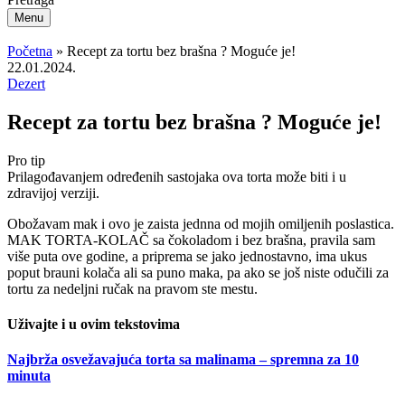
Menu
Početna
»
Recept za tortu bez brašna ? Moguće je!
22.01.2024.
Dezert
Recept za tortu bez brašna ? Moguće je!
Pro tip
Prilagođavanjem određenih sastojaka ova torta može biti i u
zdravijoj verziji.
Obožavam mak i ovo je zaista jednna od mojih omiljenih poslastica.
MAK TORTA-KOLAČ sa čokoladom i bez brašna, pravila sam
više puta ove godine, a priprema se jako jednostavno, ima ukus
poput brauni kolača ali sa puno maka, pa ako se još niste odučili za
tortu za nedeljni ručak na pravom ste mestu.
Uživajte i u ovim tekstovima
Najbrža osvežavajuća torta sa malinama – spremna za 10
minuta