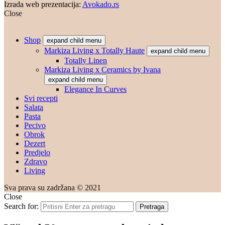
Izrada web prezentacija:
Avokado.rs
Close
Shop
expand child menu
Markiza Living x Totally Haute
expand child menu
Totally Linen
Markiza Living x Ceramics by Ivana
expand child menu
Elegance In Curves
Svi recepti
Salata
Pasta
Pecivo
Obrok
Dezert
Predjelo
Zdravo
Living
Sva prava su zadržana © 2021
Close
Search for:
Pretraga