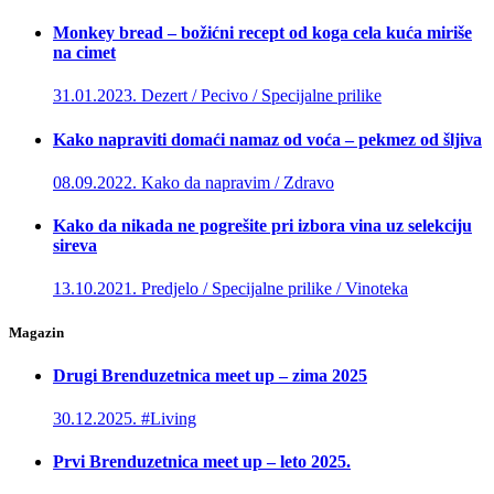
Monkey bread – božićni recept od koga cela kuća miriše
na cimet
31.01.2023.
Dezert / Pecivo / Specijalne prilike
Kako napraviti domaći namaz od voća – pekmez od šljiva
08.09.2022.
Kako da napravim / Zdravo
Kako da nikada ne pogrešite pri izbora vina uz selekciju
sireva
13.10.2021.
Predjelo / Specijalne prilike / Vinoteka
Magazin
Drugi Brenduzetnica meet up – zima 2025
30.12.2025.
#Living
Prvi Brenduzetnica meet up – leto 2025.