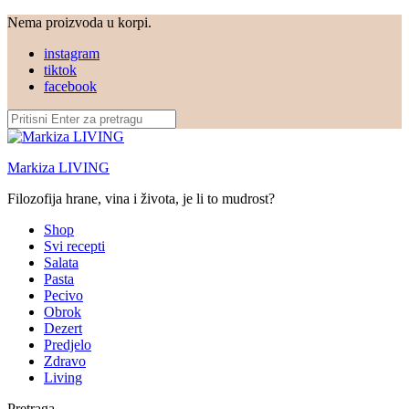
Nema proizvoda u korpi.
instagram
tiktok
facebook
Markiza LIVING
Filozofija hrane, vina i života, je li to mudrost?
Shop
Svi recepti
Salata
Pasta
Pecivo
Obrok
Dezert
Predjelo
Zdravo
Living
Pretraga