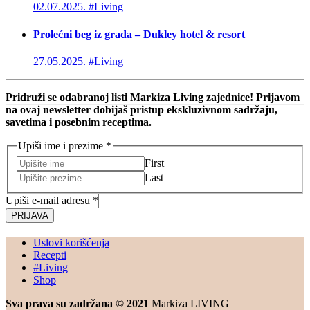
02.07.2025.
#Living
Prolećni beg iz grada – Dukley hotel & resort
27.05.2025.
#Living
Pridruži se odabranoj listi Markiza Living zajednice! Prijavom
na ovaj newsletter dobijaš pristup ekskluzivnom sadržaju,
savetima i posebnim receptima.
Upiši ime i prezime
*
First
Last
Upiši e-mail adresu
*
PRIJAVA
Uslovi korišćenja
Recepti
#Living
Shop
Sva prava su zadržana © 2021
Markiza LIVING