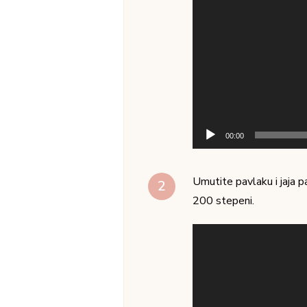
00:00
Umutite pavlaku i jaja p
200 stepeni.
Pregledač
video
zapisa