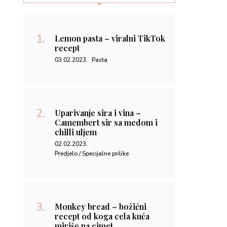
Lemon pasta – viralni TikTok
recept
03.02.2023.
Pasta
Uparivanje sira i vina –
Camembert sir sa medom i
chilli uljem
02.02.2023.
Predjelo / Specijalne prilike
Monkey bread – božićni
recept od koga cela kuća
miriše na cimet