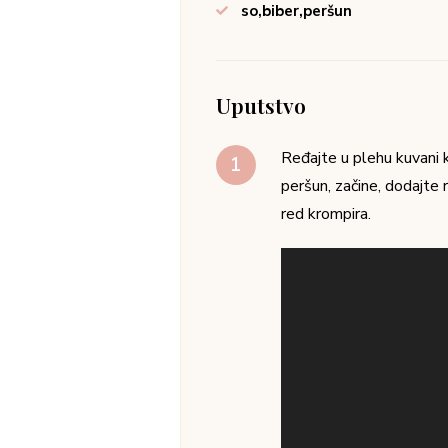
so,biber,peršun
Uputstvo
Ređajte u plehu kuvani k
peršun, začine, dodajte r
red krompira.
Pregledač
video
zapisa