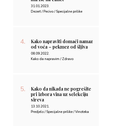
31.01.2023.
Dezert / Pecivo / Specijalne prilike
Kako napraviti domaći namaz
od voća – pekmez od šljiva
08.09.2022.
Kako da napravim / Zdravo
Kako da nikada ne pogrešite
pri izbora vina uz selekciju
sireva
13.10.2021.
Predjelo / Specijalne prilike / Vinoteka