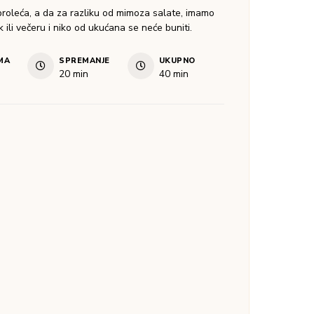
proleća, a da za razliku od mimoza salate, imamo
ili večeru i niko od ukućana se neće buniti.
MA
SPREMANJE
UKUPNO
20
min
40
min