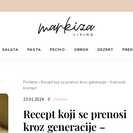
Filozofija
Markiza
hrane,
SALATA
PASTA
PECIVO
OBROK
DEZERT
PRED
vina
i
života,
LIVING
je
li
to
mudrost?
Početna
»
Recept koji se prenosi kroz generacije – francuski
krompir
23.01.2024.
OBROK
Recept koji se prenosi
kroz generacije –