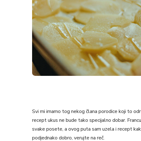
Svi mi imamo tog nekog člana porodice koji to odr
recept ukus ne bude tako specijalno dobar. Franc
svake posete, a ovog puta sam uzela i recept kako
podjednako dobro, verujte na reč.