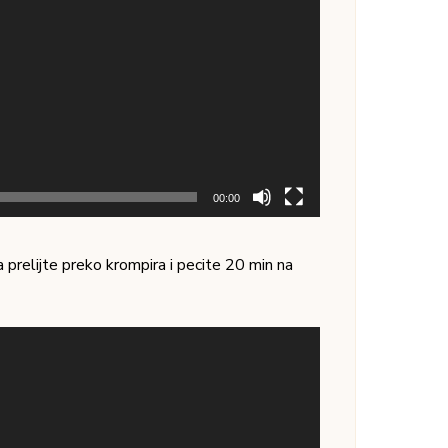
00:00
a prelijte preko krompira i pecite 20 min na