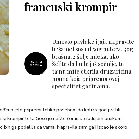
francuski krompir
Umesto pavlake i jaja napravite
bešamel sos od 50g putera, 30g
brašna, 2 šolje mleka, ako
DRUGA
želite da bude još sočnije, tu
OPCIJA
tajnu mi je otkrila drugaricina
mama koja priprema ovaj
specijalitet godinama.
eđeno jelo pripremi toliko posebno, da koliko god pratili
uski krompir teta Goce je nešto čemu se radujem prilikom
 bih ga podelila sa vama. Napravila sam ga i ispao je skoro