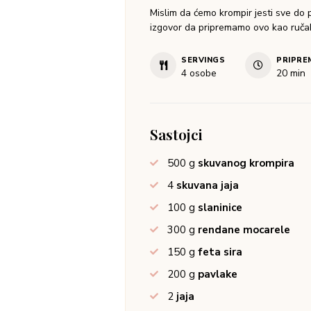
Mislim da ćemo krompir jesti sve do 
izgovor da pripremamo ovo kao ručak 
SERVINGS
PRIPRE
4
osobe
20
min
Sastojci
500
g
skuvanog krompira
4
skuvana jaja
100
g
slaninice
300
g
rendane mocarele
150
g
feta sira
200
g
pavlake
2
jaja