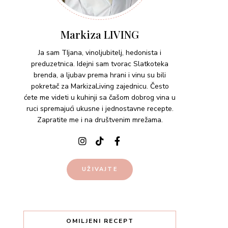
Markiza LIVING
Ja sam TIjana, vinoljubitelj, hedonista i
preduzetnica. Idejni sam tvorac Slatkoteka
brenda, a ljubav prema hrani i vinu su bili
pokretač za MarkizaLiving zajednicu. Često
ćete me videti u kuhinji sa čašom dobrog vina u
ruci spremajući ukusne i jednostavne recepte.
Zapratite me i na društvenim mrežama.
UŽIVAJTE
OMILJENI RECEPT