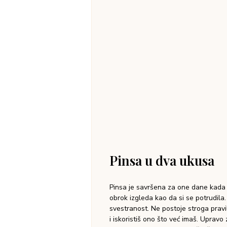
Pinsa u dva ukusa
Pinsa je savršena za one dane kada 
obrok izgleda kao da si se potrudila
svestranost. Ne postoje stroga pravila
i iskoristiš ono što već imaš. Uprav