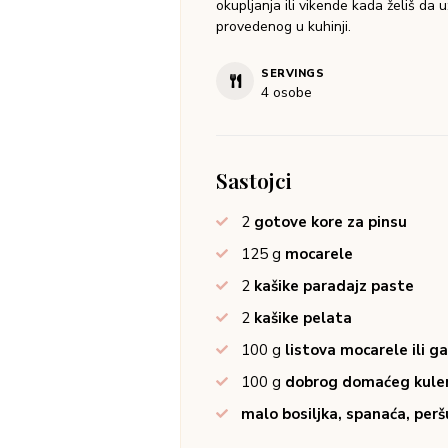
okupljanja ili vikende kada želiš da
provedenog u kuhinji.
SERVINGS
4
osobe
Sastojci
2
gotove kore za pinsu
125
g
mocarele
2
kašike paradajz paste
2
kašike pelata
100
g
listova mocarele ili g
100
g
dobrog domaćeg kulen
malo bosiljka, spanaća, per