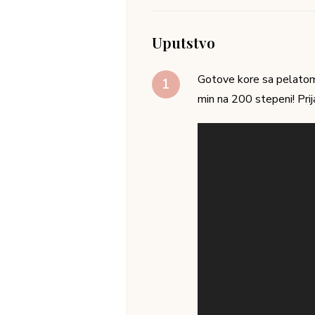
Uputstvo
Gotove kore sa pelatom 
min na 200 stepeni! Pr
Pregledač
video
zapisa