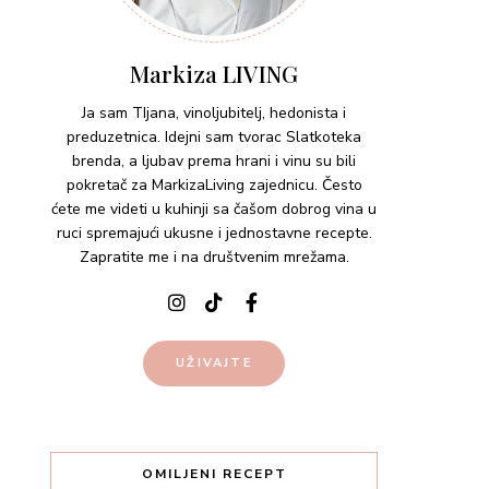
Markiza LIVING
Ja sam TIjana, vinoljubitelj, hedonista i
preduzetnica. Idejni sam tvorac Slatkoteka
brenda, a ljubav prema hrani i vinu su bili
pokretač za MarkizaLiving zajednicu. Često
ćete me videti u kuhinji sa čašom dobrog vina u
ruci spremajući ukusne i jednostavne recepte.
Zapratite me i na društvenim mrežama.
UŽIVAJTE
OMILJENI RECEPT