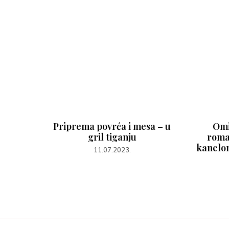
ike –
Priprema povrća i mesa – u
Omi
asta
gril tiganju
roma
kanelon
11.07.2023.