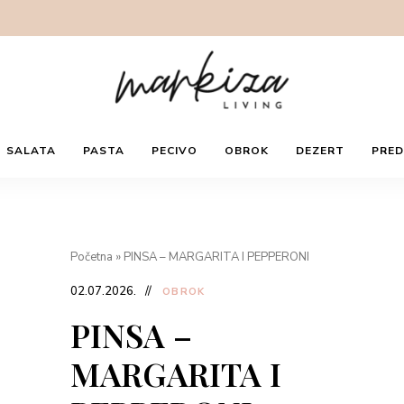
Filozofija
Markiza
hrane,
SALATA
PASTA
PECIVO
OBROK
DEZERT
PRED
vina
i
života,
LIVING
je
li
to
mudrost?
Početna
»
PINSA – MARGARITA I PEPPERONI
02.07.2026.
OBROK
PINSA –
MARGARITA I