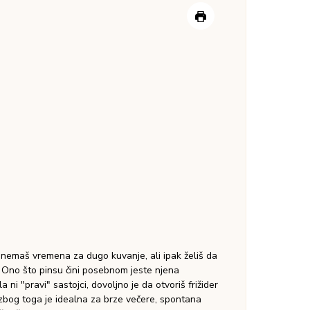
nemaš vremena za dugo kuvanje, ali ipak želiš da
. Ono što pinsu čini posebnom jeste njena
 ni "pravi" sastojci, dovoljno je da otvoriš frižider
o zbog toga je idealna za brze večere, spontana