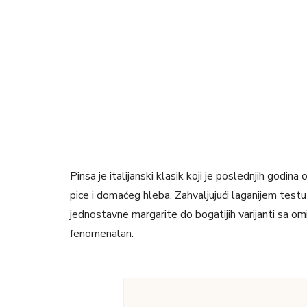
Pinsa je italijanski klasik koji je poslednjih godin
pice i domaćeg hleba. Zahvaljujući laganijem testu 
jednostavne margarite do bogatijih varijanti sa om
fenomenalan.