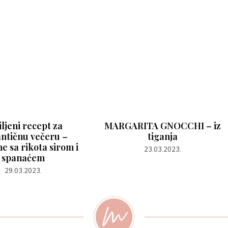
ljeni recept za
MARGARITA GNOCCHI – iz
ntičnu večeru –
tiganja
e sa rikota sirom i
23.03.2023.
spanaćem
29.03.2023.