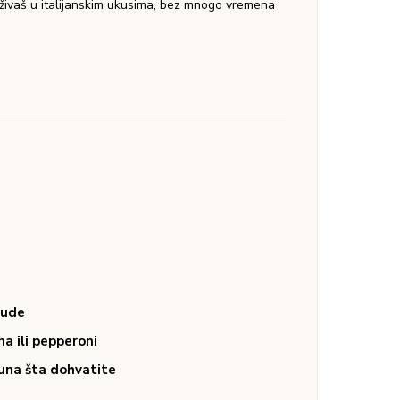
 uživaš u italijanskim ukusima, bez mnogo vremena
aude
a ili pepperoni
šuna šta dohvatite