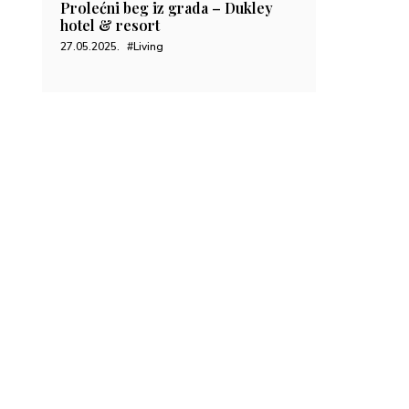
Prolećni beg iz grada – Dukley
hotel & resort
27.05.2025.
#Living