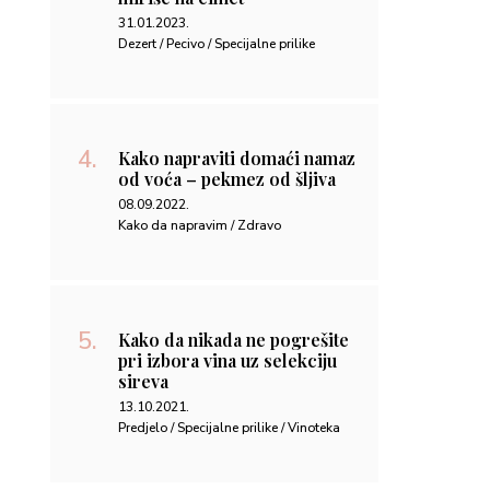
31.01.2023.
Dezert / Pecivo / Specijalne prilike
Kako napraviti domaći namaz
od voća – pekmez od šljiva
08.09.2022.
Kako da napravim / Zdravo
Kako da nikada ne pogrešite
pri izbora vina uz selekciju
sireva
13.10.2021.
Predjelo / Specijalne prilike / Vinoteka