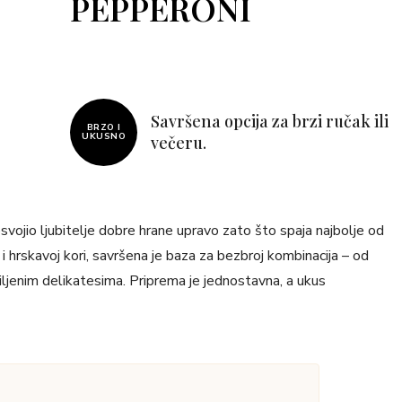
PEPPERONI
Savršena opcija za brzi ručak ili
BRZO I
UKUSNO
večeru.
a osvojio ljubitelje dobre hrane upravo zato što spaja najbolje od
i hrskavoj kori, savršena je baza za bezbroj kombinacija – od
iljenim delikatesima. Priprema je jednostavna, a ukus