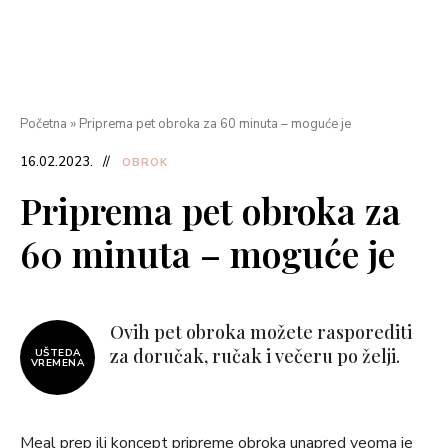
Početna
»
Priprema pet obroka za 60 minuta – moguće je
16.02.2023.
OBROK
Priprema pet obroka za
60 minuta – moguće je
Ovih pet obroka možete rasporediti
za doručak, ručak i večeru po želji.
UŠTEDA
VREMENA
Meal prep ili koncept pripreme obroka unapred veoma je