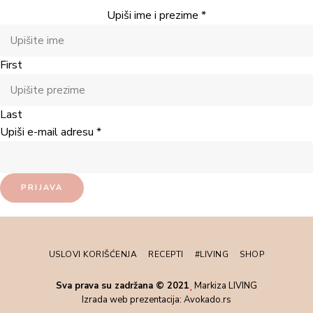
Upiši ime i prezime
*
First
Last
Upiši e-mail adresu
*
PRIJAVA
USLOVI KORIŠĆENJA
RECEPTI
#LIVING
SHOP
Sva prava su zadržana © 2021
Markiza LIVING
Izrada web prezentacija:
Avokado.rs