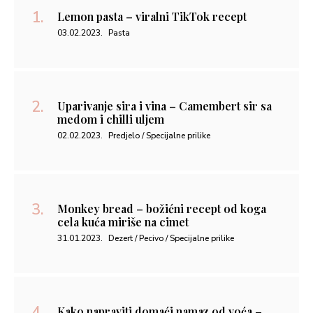
Lemon pasta – viralni TikTok recept
03.02.2023.
Pasta
Uparivanje sira i vina – Camembert sir sa
medom i chilli uljem
02.02.2023.
Predjelo / Specijalne prilike
Monkey bread – božićni recept od koga
cela kuća miriše na cimet
31.01.2023.
Dezert / Pecivo / Specijalne prilike
Kako napraviti domaći namaz od voća –