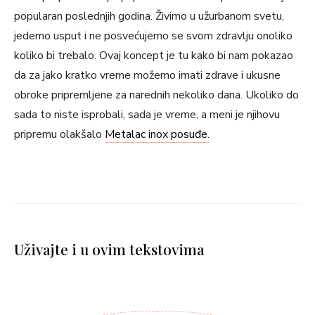
popularan poslednjih godina. Živimo u užurbanom svetu,
jedemo usput i ne posvećujemo se svom zdravlju onoliko
koliko bi trebalo. Ovaj koncept je tu kako bi nam pokazao
da za jako kratko vreme možemo imati zdrave i ukusne
obroke pripremljene za narednih nekoliko dana. Ukoliko do
sada to niste isprobali, sada je vreme, a meni je njihovu
pripremu olakšalo
Metalac inox posuđe.
Uživajte i u ovim tekstovima