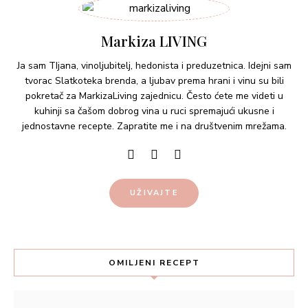
Markiza LIVING
Ja sam TIjana, vinoljubitelj, hedonista i preduzetnica. Idejni sam
tvorac Slatkoteka brenda, a ljubav prema hrani i vinu su bili
pokretač za MarkizaLiving zajednicu. Često ćete me videti u
kuhinji sa čašom dobrog vina u ruci spremajući ukusne i
jednostavne recepte. Zapratite me i na društvenim mrežama.
UŽIVAJTE
OMILJENI RECEPT