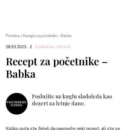
Početna
»
Recept za početnike – Babka
28.03.2023.
DORUČAK
/
PECIVO
Recept za početnike –
Babka
Poslužite uz kuglu sladoleda kao
dezert za letnje dane.
PROVERENO
DOBRO
Koliko puta ste želeli da napravite neki recept, ali ste se