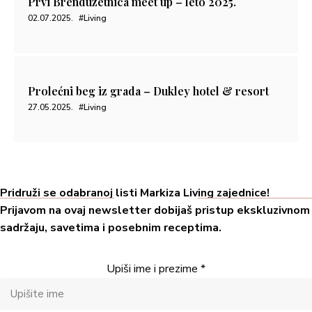
Prvi Brenduzetnica meet up – leto 2025.
02.07.2025.
#Living
Prolećni beg iz grada – Dukley hotel & resort
27.05.2025.
#Living
Pridruži se odabranoj listi Markiza Living zajednice!
Prijavom na ovaj newsletter dobijaš pristup ekskluzivnom
sadržaju, savetima i posebnim receptima.
Upiši ime i prezime
*