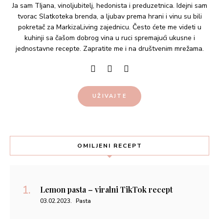
Ja sam TIjana, vinoljubitelj, hedonista i preduzetnica. Idejni sam
tvorac Slatkoteka brenda, a ljubav prema hrani i vinu su bili
pokretač za MarkizaLiving zajednicu. Često ćete me videti u
kuhinji sa čašom dobrog vina u ruci spremajući ukusne i
jednostavne recepte. Zapratite me i na društvenim mrežama.
UŽIVAJTE
OMILJENI RECEPT
Lemon pasta – viralni TikTok recept
03.02.2023.
Pasta