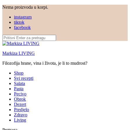
Nema proizvoda u korpi.
instagram
tiktok
facebook
Markiza LIVING
Filozofija hrane, vina i života, je li to mudrost?
Shop
Svi recepti
Salata
Pasta
Pecivo
Obrok
Dezert
Predjelo
Zdravo
Living
Pretraga