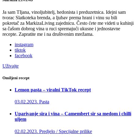
Ja sam TIjana, vinoljubitelj, hedonista i preduzetnica. Idejni sam
tvorac Slatkoteka brenda, a ljubav prema hrani i vinu su bili
pokretač za MarkizaLiving zajednicu. Često ćete me videti u kuhinji
sa čašom dobrog vina u ruci spremajući ukusne i jednostavne
recepte. Zapratite me i na društvenim mrežama.
instagram
tiktok
facebook
Uživajte
Omiljeni recept
Lemon pasta – viralni TikTok recept
03.02.2023.
Pasta
Uparivanje sira i vina – Camembert sir sa medom i chilli
uljem
02.02.2023.
Predjelo / Specijalne prilike