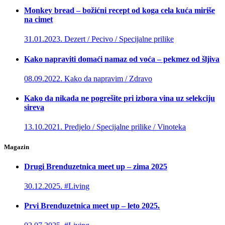
Monkey bread – božićni recept od koga cela kuća miriše
na cimet
31.01.2023.
Dezert / Pecivo / Specijalne prilike
Kako napraviti domaći namaz od voća – pekmez od šljiva
08.09.2022.
Kako da napravim / Zdravo
Kako da nikada ne pogrešite pri izbora vina uz selekciju
sireva
13.10.2021.
Predjelo / Specijalne prilike / Vinoteka
Magazin
Drugi Brenduzetnica meet up – zima 2025
30.12.2025.
#Living
Prvi Brenduzetnica meet up – leto 2025.