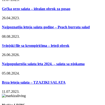
Grčka orzo salata – idealan obrok za posao
26.04.2023.
Najpoznatija letnja salata godine – Peach burrata salad
08.08.2023.
Svinjski file sa krompirićima – letnji obrok
26.06.2026.
Najpopularnija salata leta 2024. – salata sa njokama
05.08.2024.
Brza letnja salata – TZAZIKI SALATA
11.07.2023.
Markiza LIVING