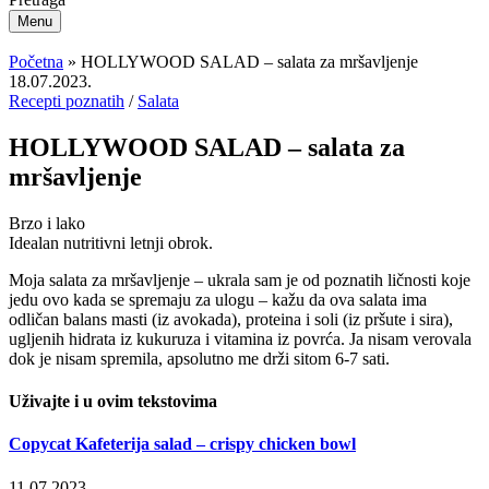
Menu
Početna
»
HOLLYWOOD SALAD – salata za mršavljenje
18.07.2023.
Recepti poznatih
/
Salata
HOLLYWOOD SALAD – salata za
mršavljenje
Brzo i lako
Idealan nutritivni letnji obrok.
Moja salata za mršavljenje – ukrala sam je od poznatih ličnosti koje
jedu ovo kada se spremaju za ulogu – kažu da ova salata ima
odličan balans masti (iz avokada), proteina i soli (iz pršute i sira),
ugljenih hidrata iz kukuruza i vitamina iz povrća. Ja nisam verovala
dok je nisam spremila, apsolutno me drži sitom 6-7 sati.
Uživajte i u ovim tekstovima
Copycat Kafeterija salad – crispy chicken bowl
11.07.2023.