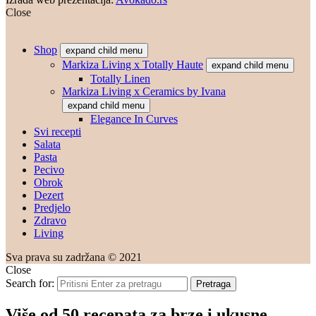
Close
Shop
expand child menu
Markiza Living x Totally Haute
expand child menu
Totally Linen
Markiza Living x Ceramics by Ivana
expand child menu
Elegance In Curves
Svi recepti
Salata
Pasta
Pecivo
Obrok
Dezert
Predjelo
Zdravo
Living
Sva prava su zadržana © 2021
Close
Search for:
Pretraga
Više od 50 recepata za brze i ukusne