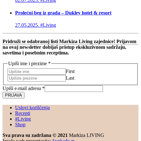
02.07.2025.
#Living
Prolećni beg iz grada – Dukley hotel & resort
27.05.2025.
#Living
Pridruži se odabranoj listi Markiza Living zajednice! Prijavom
na ovaj newsletter dobijaš pristup ekskluzivnom sadržaju,
savetima i posebnim receptima.
Upiši ime i prezime
*
First
Last
Upiši e-mail adresu
*
PRIJAVA
Uslovi korišćenja
Recepti
#Living
Shop
Sva prava su zadržana © 2021
Markiza LIVING
Izrada web prezentacija:
Avokado.rs