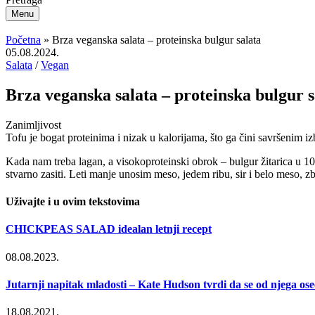
Menu
Početna
»
Brza veganska salata – proteinska bulgur salata
05.08.2024.
Salata
/
Vegan
Brza veganska salata – proteinska bulgur s
Zanimljivost
Tofu je bogat proteinima i nizak u kalorijama, što ga čini savršenim i
Kada nam treba lagan, a visokoproteinski obrok – bulgur žitarica u 10
stvarno zasiti. Leti manje unosim meso, jedem ribu, sir i belo meso, 
Uživajte i u ovim tekstovima
CHICKPEAS SALAD idealan letnji recept
08.08.2023.
Jutarnji napitak mladosti – Kate Hudson tvrdi da se od njega os
18.08.2021.