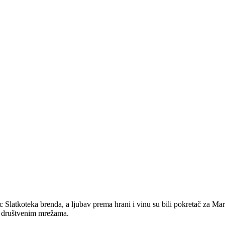
rac Slatkoteka brenda, a ljubav prema hrani i vinu su bili pokretač za M
na društvenim mrežama.