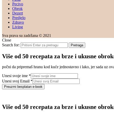
Pecivo
Obrok
Dezert
Predjelo
Zdravo
Living
Sva prava su zadržana © 2021
Close
Search for:
Pretraga
Više od 50 recepata za brze i ukusne obrok
počni da pripremaš hranu kod kuće jednostavno i lako, jer sada uz o
Unesi svoje ime
*
Unesi svoj Email
*
Preuzmi besplatan e-book
Više od 50 recepata za brze i ukusne obrok