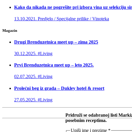
Kako da nikada ne pogrešite pri izbora vina uz selekciju si
13.10.2021.
Predjelo / Specijalne prilike / Vinoteka
Magazin
Drugi Brenduzetnica meet up – zima 2025
30.12.2025.
#Living
Prvi Brenduzetnica meet up – leto 2025.
02.07.2025.
#Living
Prolećni beg iz grada – Dukley hotel & resort
27.05.2025.
#Living
Pridruži se odabranoj listi Marki
posebnim receptima.
Upiši ime i prezime
*