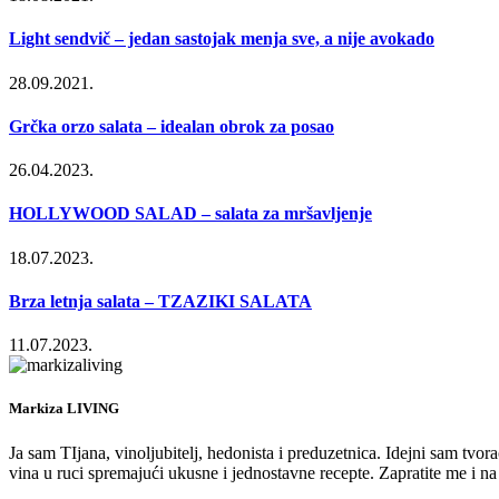
Light sendvič – jedan sastojak menja sve, a nije avokado
28.09.2021.
Grčka orzo salata – idealan obrok za posao
26.04.2023.
HOLLYWOOD SALAD – salata za mršavljenje
18.07.2023.
Brza letnja salata – TZAZIKI SALATA
11.07.2023.
Markiza LIVING
Ja sam TIjana, vinoljubitelj, hedonista i preduzetnica. Idejni sam tvo
vina u ruci spremajući ukusne i jednostavne recepte. Zapratite me i 