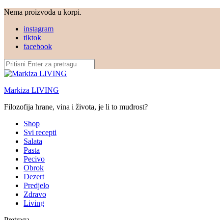
Nema proizvoda u korpi.
instagram
tiktok
facebook
Markiza LIVING
Filozofija hrane, vina i života, je li to mudrost?
Shop
Svi recepti
Salata
Pasta
Pecivo
Obrok
Dezert
Predjelo
Zdravo
Living
Pretraga