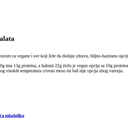
alata
zborom za vegane i sve koji žele da dodaju zdravu, biljno-baziranu opcij
0g ima 13g proteina, a halumi 22g (tofu je vegan opcija sa 10g protein
zbog visokih temperatura crveno meso mi baš nije opcija zbog varenja.
eća mladoliko