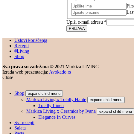
Firs
Las
Upiši e-mail adresu
*
PRIJAVA
Uslovi korišćenja
Recepti
#Living
Shop
Sva prava su zadržana © 2021
Markiza LIVING
Izrada web prezentacija:
Avokado.rs
Close
Shop
expand child menu
Markiza Living x Totally Haute
expand child menu
Totally Linen
Markiza Living x Ceramics by Ivana
expand child menu
Elegance In Curves
Svi recepti
Salata
Pasta