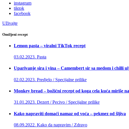
instagram
tiktok
facebook
Uživajte
Omiljeni recept
Lemon pasta – viralni TikTok recept
03.02.2023.
Pasta
Uparivanje sira i vina – Camembert sir sa medom i chilli u
02.02.2023.
Predjelo / Specijalne prilike
Monkey bread – božićni recept od koga cela kuća miriše na
31.01.2023.
Dezert / Pecivo / Specijalne prilike
Kako napraviti domaći namaz od voća – pekmez od šljiva
08.09.2022.
Kako da napravim / Zdravo