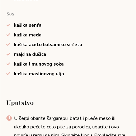
Sos
kašika senfa
kašika meda
kašika aceto balsamiko sirćeta
majčina dušica
kašika limunovog soka
kašika maslinovog ulja
Uputstvo
U šerpi obarite šargarepu, batat i pileće meso ili
ukoliko pečete celo pile za porodicu, ubacite i ovo
povrće u rernu sa njim. Skuvajte kinou. Prohladite sve.