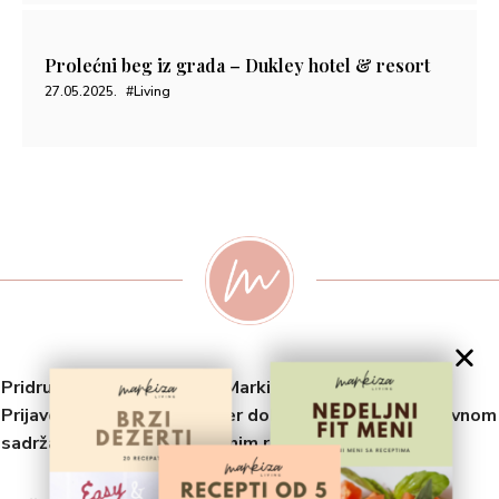
Prolećni beg iz grada – Dukley hotel & resort
27.05.2025.
#Living
Pridruži se odabranoj listi Markiza Living zajednice!
Prijavom na ovaj newsletter dobijaš pristup ekskluzivnom
sadržaju, savetima i posebnim receptima.