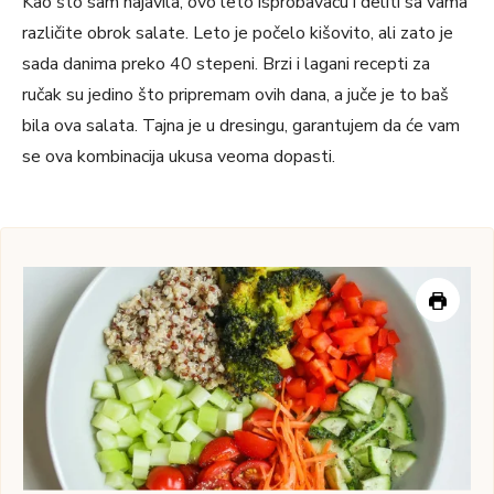
Kao što sam najavila, ovo leto isprobavaću i deliti sa vama
različite obrok salate. Leto je počelo kišovito, ali zato je
sada danima preko 40 stepeni. Brzi i lagani recepti za
ručak su jedino što pripremam ovih dana, a juče je to baš
bila ova salata. Tajna je u dresingu, garantujem da će vam
se ova kombinacija ukusa veoma dopasti.