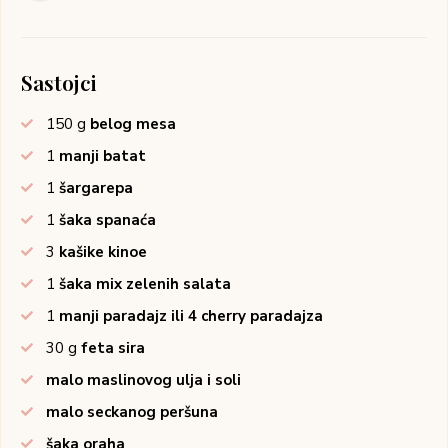
Sastojci
150
g
belog mesa
1
manji batat
1
šargarepa
1
šaka spanaća
3
kašike kinoe
1
šaka mix zelenih salata
1
manji paradajz ili 4 cherry paradajza
30
g
feta sira
malo maslinovog ulja i soli
malo seckanog peršuna
šaka oraha