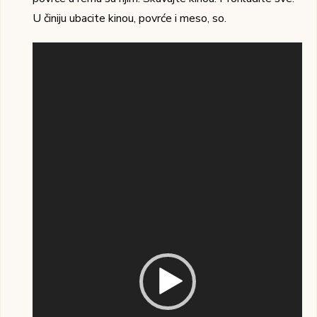
U činiju ubacite kinou, povrće i meso, so.
Pregledač
video
zapisa