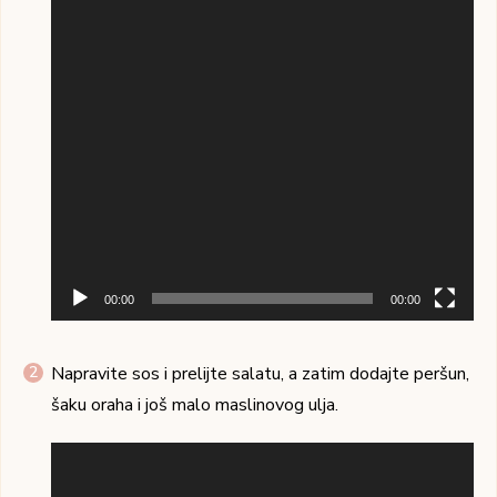
00:00
00:00
Napravite sos i prelijte salatu, a zatim dodajte peršun,
šaku oraha i još malo maslinovog ulja.
Pregledač
video