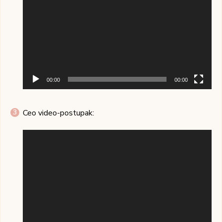
00:00
00:00
Ceo video-postupak:
Pregledač
video
zapisa