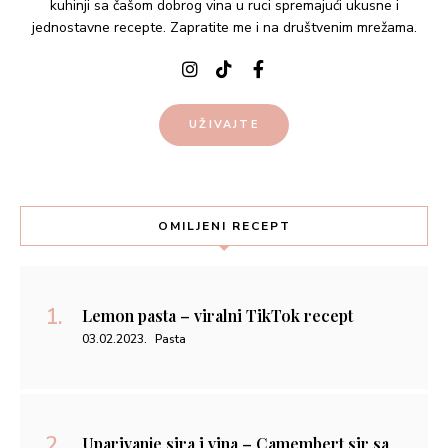
kuhinji sa čašom dobrog vina u ruci spremajući ukusne i
jednostavne recepte. Zapratite me i na društvenim mrežama.
UŽIVAJTE
OMILJENI RECEPT
Lemon pasta – viralni TikTok recept
03.02.2023.
Pasta
Uparivanje sira i vina – Camembert sir sa