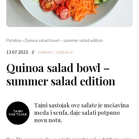
Početna
»
Quinoa salad bowl – summer salad edition
13.07.2023.
OBROK
/
ZDRAVO
Quinoa salad bowl –
summer salad edition
Tajni sastojak ove salate je mešavina
meda i senfa, daje salati potpuno
TAJNI
SASTOJAK
novu notu.