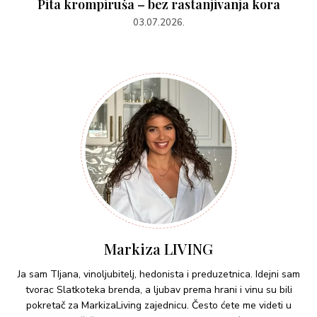
Pita krompiruša – bez rastanjivanja kora
03.07.2026.
Markiza LIVING
Ja sam TIjana, vinoljubitelj, hedonista i preduzetnica. Idejni sam
tvorac Slatkoteka brenda, a ljubav prema hrani i vinu su bili
pokretač za MarkizaLiving zajednicu. Često ćete me videti u