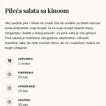
Pileća salata sa kinoom
Ako pečete pile i nikad ne znate šta da uradite sa belim mesom,
onda pripremite ovaj recept. Ja za ovaj recept obarim meso,
šargarepu i batat u maloj posudi i za pola sata je sve gotovo.
Ova salata je nutritivno obogaćena vitaminima i zdravim
mastima, tako da ćete osećati sitost, ali ne i nadutost. Jedna od
mojih omiljenih
SERVINGS
1
osoba
PRIPREMA
15
min
SPREMANJE
15
min
UKUPNO
30
min