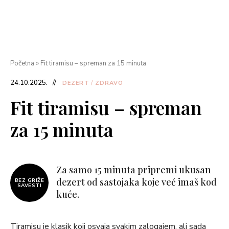
Početna
»
Fit tiramisu – spreman za 15 minuta
24.10.2025.
DEZERT
/
ZDRAVO
Fit tiramisu – spreman
za 15 minuta
Za samo 15 minuta pripremi ukusan
dezert od sastojaka koje već imaš kod
BEZ GRIŽE
SAVESTI
kuće.
Tiramisu je klasik koji osvaja svakim zalogajem, ali sada