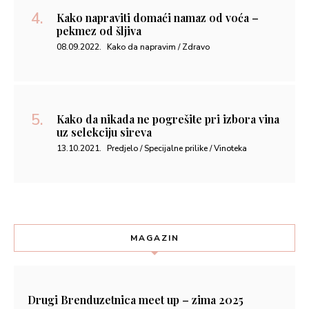
Kako napraviti domaći namaz od voća –
pekmez od šljiva
08.09.2022.
Kako da napravim / Zdravo
Kako da nikada ne pogrešite pri izbora vina
uz selekciju sireva
13.10.2021.
Predjelo / Specijalne prilike / Vinoteka
MAGAZIN
Drugi Brenduzetnica meet up – zima 2025