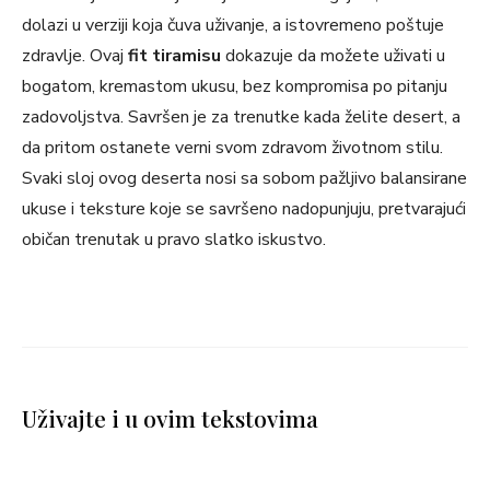
dolazi u verziji koja čuva uživanje, a istovremeno poštuje
zdravlje. Ovaj
fit tiramisu
dokazuje da možete uživati u
bogatom, kremastom ukusu, bez kompromisa po pitanju
zadovoljstva. Savršen je za trenutke kada želite desert, a
da pritom ostanete verni svom zdravom životnom stilu.
Svaki sloj ovog deserta nosi sa sobom pažljivo balansirane
ukuse i teksture koje se savršeno nadopunjuju, pretvarajući
običan trenutak u pravo slatko iskustvo.
Uživajte i u ovim tekstovima