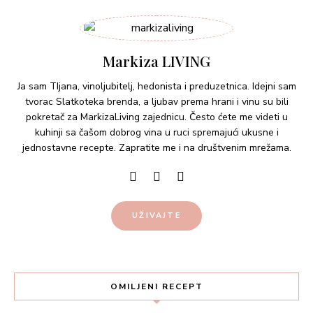
Markiza LIVING
Ja sam TIjana, vinoljubitelj, hedonista i preduzetnica. Idejni sam
tvorac Slatkoteka brenda, a ljubav prema hrani i vinu su bili
pokretač za MarkizaLiving zajednicu. Često ćete me videti u
kuhinji sa čašom dobrog vina u ruci spremajući ukusne i
jednostavne recepte. Zapratite me i na društvenim mrežama.
UŽIVAJTE
OMILJENI RECEPT