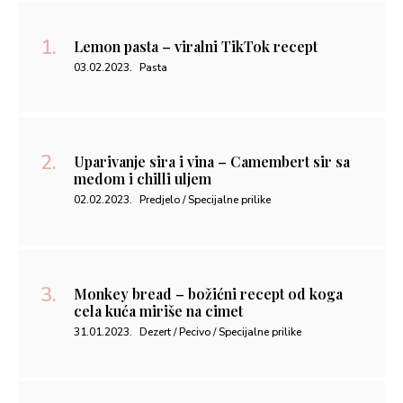
Lemon pasta – viralni TikTok recept
03.02.2023.
Pasta
Uparivanje sira i vina – Camembert sir sa
medom i chilli uljem
02.02.2023.
Predjelo / Specijalne prilike
Monkey bread – božićni recept od koga
cela kuća miriše na cimet
31.01.2023.
Dezert / Pecivo / Specijalne prilike