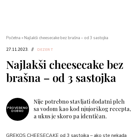
Početna
»
Najlakši cheesecake bez brašna – od 3 sastojka
27.11.2023.
DEZERT
Najlakši cheesecake bez
brašna – od 3 sastojka
Nije potrebno stavljati dodatni pleh
sa vodom kao kod njujorškog recepta,
PROVERENO
DOBRO
a ukus je skoro pa identičan.
GREKOS CHEESECAKE od 3 sastojka – ako ste nekada