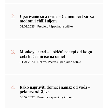
Uparivanje sira i vina – Camembert sir sa
medom i chilli uljem
02.02.2023.
Predjelo / Specijalne prilike
Monkey bread – božićni recept od koga
cela kuća miriše na cimet
31.01.2023.
Dezert / Pecivo / Specijalne prilike
Kako napraviti domaći namaz od voća –
pekmez od šljiva
08.09.2022.
Kako da napravim / Zdravo