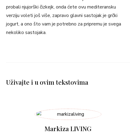
probali njujorški čizkejk, onda ćete ovu mediteransku
verziju voleti još više, zapravo glavni sastojak je grčki
jogurt, a ono što vam je potrebno za pripremu je svega
nekoliko sastojaka.
Uživajte i u ovim tekstovima
Markiza LIVING