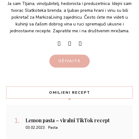
Ja sam TIjana, vinoljubitelj, hedonista i preduzetnica. Idejni sam
tvorac Slatkoteka brenda, a ljubav prema hrani i vinu su bili
pokretač za MarkizaLiving zajednicu. Često ćete me videti u
kuhinji sa čašom dobrog vina u ruci spremajući ukusne i
jednostavne recepte. Zapratite me i na društvenim mrežama.
UŽIVAJTE
OMILJENI RECEPT
Lemon pasta – viralni TikTok recept
03.02.2023.
Pasta