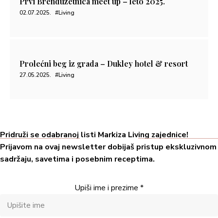
Prvi Brenduzetnica meet up – leto 2025.
02.07.2025.
#Living
Prolećni beg iz grada – Dukley hotel & resort
27.05.2025.
#Living
Pridruži se odabranoj listi Markiza Living zajednice!
Prijavom na ovaj newsletter dobijaš pristup ekskluzivnom
sadržaju, savetima i posebnim receptima.
Upiši ime i prezime
*