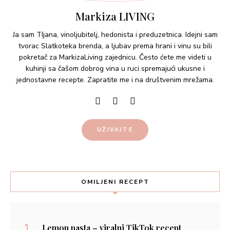
Markiza LIVING
Ja sam TIjana, vinoljubitelj, hedonista i preduzetnica. Idejni sam
tvorac Slatkoteka brenda, a ljubav prema hrani i vinu su bili
pokretač za MarkizaLiving zajednicu. Često ćete me videti u
kuhinji sa čašom dobrog vina u ruci spremajući ukusne i
jednostavne recepte. Zapratite me i na društvenim mrežama.
UŽIVAJTE
OMILJENI RECEPT
Lemon pasta – viralni TikTok recept