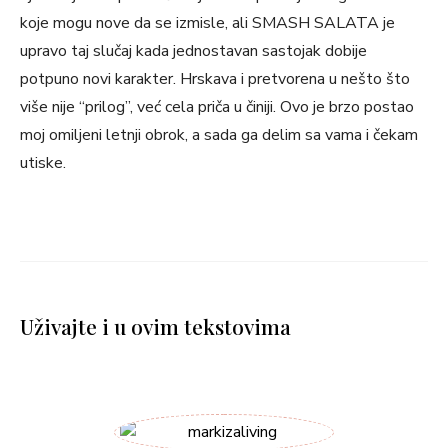
koje mogu nove da se izmisle, ali SMASH SALATA je
upravo taj slučaj kada jednostavan sastojak dobije
potpuno novi karakter. Hrskava i pretvorena u nešto što
više nije “prilog”, već cela priča u činiji. Ovo je brzo postao
moj omiljeni letnji obrok, a sada ga delim sa vama i čekam
utiske.
Uživajte i u ovim tekstovima