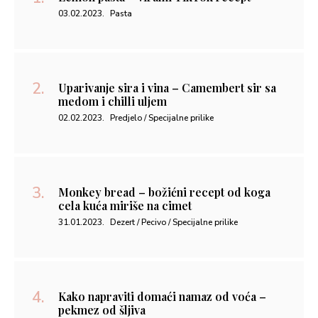
03.02.2023.
Pasta
Uparivanje sira i vina – Camembert sir sa
medom i chilli uljem
02.02.2023.
Predjelo / Specijalne prilike
Monkey bread – božićni recept od koga
cela kuća miriše na cimet
31.01.2023.
Dezert / Pecivo / Specijalne prilike
Kako napraviti domaći namaz od voća –
pekmez od šljiva