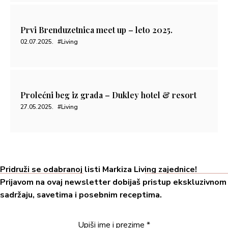
Prvi Brenduzetnica meet up – leto 2025.
02.07.2025.
#Living
Prolećni beg iz grada – Dukley hotel & resort
27.05.2025.
#Living
Pridruži se odabranoj listi Markiza Living zajednice!
Prijavom na ovaj newsletter dobijaš pristup ekskluzivnom
sadržaju, savetima i posebnim receptima.
Upiši ime i prezime
*