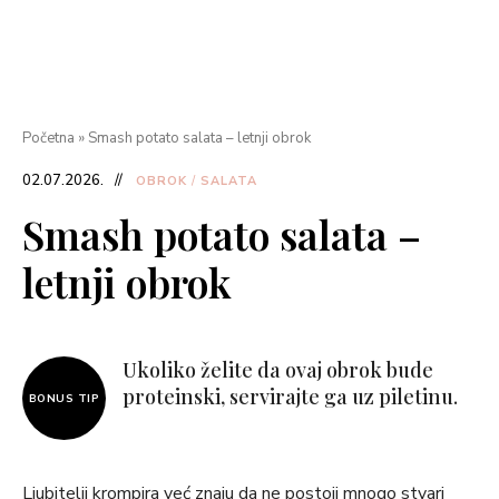
Početna
»
Smash potato salata – letnji obrok
02.07.2026.
OBROK
/
SALATA
Smash potato salata –
letnji obrok
Ukoliko želite da ovaj obrok bude
proteinski, servirajte ga uz piletinu.
BONUS TIP
Ljubitelji krompira već znaju da ne postoji mnogo stvari