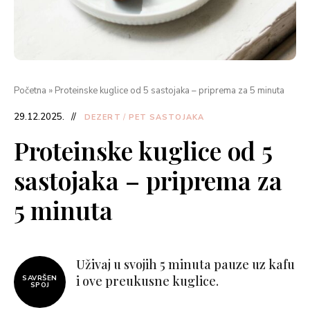
Početna
»
Proteinske kuglice od 5 sastojaka – priprema za 5 minuta
29.12.2025.
DEZERT
/
PET SASTOJAKA
Proteinske kuglice od 5
sastojaka – priprema za
5 minuta
Uživaj u svojih 5 minuta pauze uz kafu
i ove preukusne kuglice.
SAVRŠEN
SPOJ