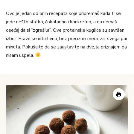
Ovo je jedan od onih recepata koje pripremaš kada ti se
jede nešto slatko, čokoladno i konkretno, a da nemaš
osećaj da si “zgrešila”. Ove proteinske kuglice su savršen
izbor. Prave se intuitivno, bez preciznih mera, za svega par
minuta. Pokušajte da se zaustavite na dve, ja priznajem da
nisam uspela.