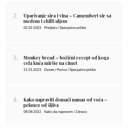
Uparivanje sira i vina – Camembert sir sa
medom i chilli uljem
02.02.2023.
Predjelo / Specijalne prilike
Monkey bread – božićni recept od koga
cela kuća miriše na cimet
31.01.2023.
Dezert / Pecivo / Specijalne prilike
Kako napraviti domaći namaz od voća –
pekmez od šljiva
08.09.2022.
Kako da napravim / Zdravo