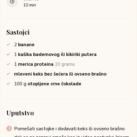
10
min
Sastojci
2
banane
1
kašika bademovog ili kikiriki putera
1
merica proteina
20 grama
mleveni keks bez šećera ili ovseno brašno
100
g
otopljene crne čokolade
Uputstvo
Pomešati sastojke i dodavati keks ili ovseno brašno