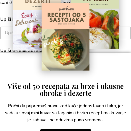
sadržaju, savetima i posebnim receptima.
Upiši ime i prezime
*
First
Last
Upiši e-mail adresu
*
PRIJAVA
Više od 50 recepata za brze i ukusne
obroke i dezerte
Počni da pripremaš hranu kod kuće jednostavno i lako, jer
sada uz ovaj mini kuvar sa laganim i brzim receptima kuvanje
USLOVI KORIŠĆENJA
RECEPTI
#LIVING
SHOP
je zabava i ne oduzima puno vremena.
Sva prava su zadržana © 2021
Markiza LIVING