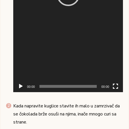
00:00
00:00
Kada napravite kuglice stavite ih malo u zamrzivač da
se čokolada brže osuši na njima, inače mnogo curi sa
strane.