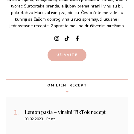
tvorac Slatkoteka brenda, a ljubav prema hrani i vinu su bili
pokretač za MarkizaLiving zajednicu. Često ćete me videti u
kuhinji sa čašom dobrog vina u ruci spremajući ukusne i
jednostavne recepte. Zapratite me i na društvenim mrežama.
UŽIVAJTE
OMILJENI RECEPT
Lemon pasta – viralni TikTok recept
03.02.2023.
Pasta