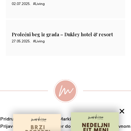
02.07.2025.
#Living
Prolećni beg iz grada – Dukley hotel & resort
27.05.2025.
#Living
Pridruži se odabranoj listi Markiza Living zajednice!
Prijavom na ovaj newsletter dobijaš pristup ekskluzivnom