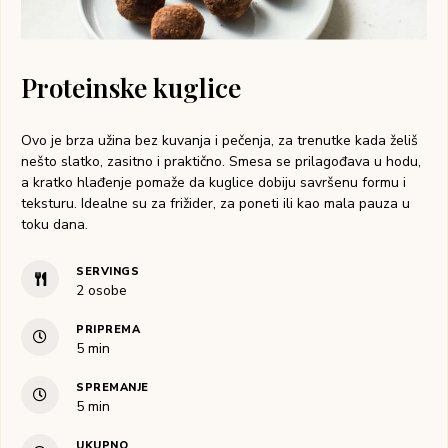
Proteinske kuglice
Ovo je brza užina bez kuvanja i pečenja, za trenutke kada želiš
nešto slatko, zasitno i praktično. Smesa se prilagođava u hodu,
a kratko hlađenje pomaže da kuglice dobiju savršenu formu i
teksturu. Idealne su za frižider, za poneti ili kao mala pauza u
toku dana.
SERVINGS
2
osobe
PRIPREMA
5
min
SPREMANJE
5
min
UKUPNO