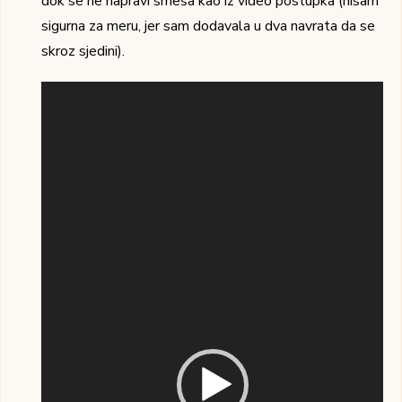
dok se ne napravi smeša kao iz video postupka (nisam
sigurna za meru, jer sam dodavala u dva navrata da se
skroz sjedini).
Pregledač
video
zapisa