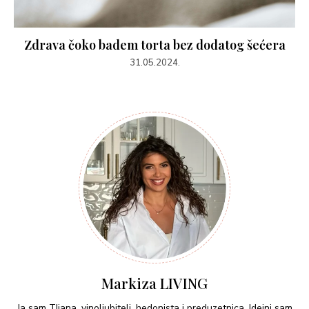
Zdrava čoko badem torta bez dodatog šećera
31.05.2024.
Markiza LIVING
Ja sam TIjana, vinoljubitelj, hedonista i preduzetnica. Idejni sam