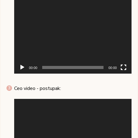
00:00
00:00
Ceo video - postupak:
Pregledač
video
zapisa