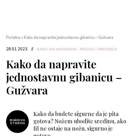
Početna
»
Kako da napravite jednostavnu gibanicu – Gužvara
28.01.2023.
KAKO DA NAPRAVIM
/
PECIVO
/
PREDJELO
Kako da napravite
jednostavnu gibanicu –
Gužvara
Kako da budete sigurne da je pita
gotova? Nožem ubodite sredinu, ako
MARKIZA
OTKRIVA
fil ne ostaje na nožu, sigurno je
gotovo.