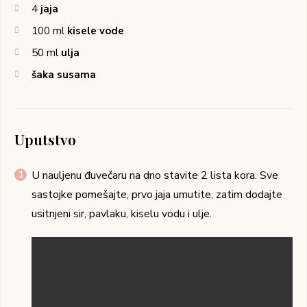
4
jaja
100
ml
kisele vode
50
ml
ulja
šaka susama
Uputstvo
U nauljenu đuvečaru na dno stavite 2 lista kora. Sve
sastojke pomešajte, prvo jaja umutite, zatim dodajte
usitnjeni sir, pavlaku, kiselu vodu i ulje.