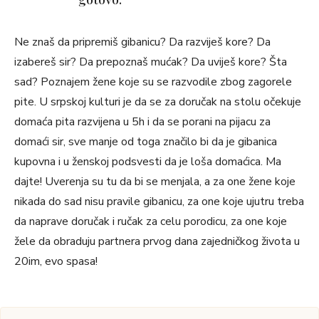
Ne znaš da pripremiš gibanicu? Da razviješ kore? Da
izabereš sir? Da prepoznaš mućak? Da uviješ kore? Šta
sad? Poznajem žene koje su se razvodile zbog zagorele
pite. U srpskoj kulturi je da se za doručak na stolu očekuje
domaća pita razvijena u 5h i da se porani na pijacu za
domaći sir, sve manje od toga značilo bi da je gibanica
kupovna i u ženskoj podsvesti da je loša domaćica. Ma
dajte! Uverenja su tu da bi se menjala, a za one žene koje
nikada do sad nisu pravile gibanicu, za one koje ujutru treba
da naprave doručak i ručak za celu porodicu, za one koje
žele da obraduju partnera prvog dana zajedničkog života u
20im, evo spasa!