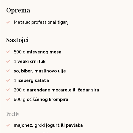
Oprema
Metalac professional tiganj
Sastojci
500
g
mlevenog mesa
1
veliki crni luk
so, biber, maslinovo ulje
1
iceberg salata
200
g
narendane mocarele ili čedar sira
600
g
očišćenog krompira
Preliv
majonez, grčki jogurt ili pavlaka