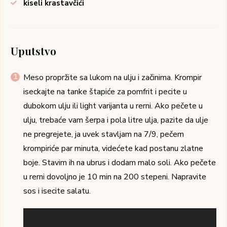
kiseli krastavčići
Uputstvo
Meso propržite sa lukom na ulju i začinima. Krompir
iseckajte na tanke štapiće za pomfrit i pecite u
dubokom ulju ili light varijanta u rerni. Ako pečete u
ulju, trebaće vam šerpa i pola litre ulja, pazite da ulje
ne pregrejete, ja uvek stavljam na 7/9, pečem
krompiriće par minuta, videćete kad postanu zlatne
boje. Stavim ih na ubrus i dodam malo soli. Ako pečete
u rerni dovoljno je 10 min na 200 stepeni. Napravite
sos i isecite salatu.
Pregledač