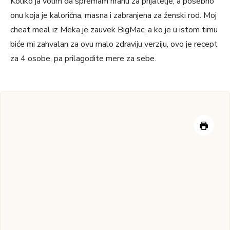
Koliko ja volim da spremam hranu za prijatelje, a posebno
onu koja je kalorična, masna i zabranjena za ženski rod. Moj
cheat meal iz Meka je zauvek BigMac, a ko je u istom timu
biće mi zahvalan za ovu malo zdraviju verziju, ovo je recept
za 4 osobe, pa prilagodite mere za sebe.