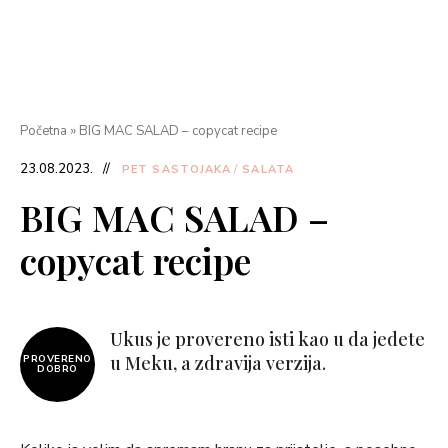
Početna
»
BIG MAC SALAD – copycat recipe
23.08.2023.
PET SASTOJAKA
/
SALATA
BIG MAC SALAD –
copycat recipe
Ukus je provereno isti kao u da jedete
u Meku, a zdravija verzija.
PROVERENO
DOBRO