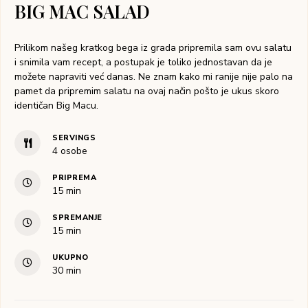
BIG MAC SALAD
Prilikom našeg kratkog bega iz grada pripremila sam ovu salatu
i snimila vam recept, a postupak je toliko jednostavan da je
možete napraviti već danas. Ne znam kako mi ranije nije palo na
pamet da pripremim salatu na ovaj način pošto je ukus skoro
identičan Big Macu.
SERVINGS
4
osobe
PRIPREMA
15
min
SPREMANJE
15
min
UKUPNO
30
min