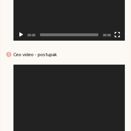
00:00
00:00
Ceo video - postupak
Pregledač
video
zapisa