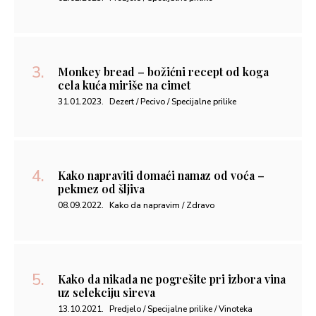
Monkey bread – božićni recept od koga
cela kuća miriše na cimet
31.01.2023.
Dezert / Pecivo / Specijalne prilike
Kako napraviti domaći namaz od voća –
pekmez od šljiva
08.09.2022.
Kako da napravim / Zdravo
Kako da nikada ne pogrešite pri izbora vina
uz selekciju sireva
13.10.2021.
Predjelo / Specijalne prilike / Vinoteka