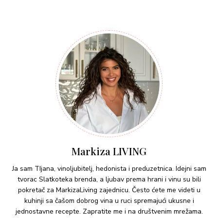
Markiza LIVING
Ja sam TIjana, vinoljubitelj, hedonista i preduzetnica. Idejni sam
tvorac Slatkoteka brenda, a ljubav prema hrani i vinu su bili
pokretač za MarkizaLiving zajednicu. Često ćete me videti u
kuhinji sa čašom dobrog vina u ruci spremajući ukusne i
jednostavne recepte. Zapratite me i na društvenim mrežama.