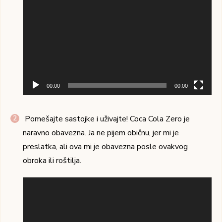
00:00
00:00
Pomešajte sastojke i uživajte! Coca Cola Zero je
naravno obavezna. Ja ne pijem običnu, jer mi je
preslatka, ali ova mi je obavezna posle ovakvog
obroka ili roštilja.
Pregledač
video
zapisa