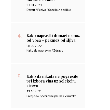
Kako da nikada ne pogrešite
pri izbora vina uz selekciju
sireva
13.10.2021.
Predjelo / Specijalne prilike / Vinoteka
MAGAZIN
Drugi Brenduzetnica meet up –
zima 2025
30.12.2025.
#Living