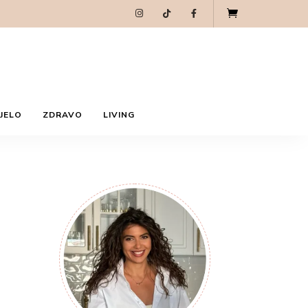
Markiza LIVING
Ja sam TIjana, vinoljubitelj, hedonista i
preduzetnica. Idejni sam tvorac Slatkoteka
brenda, a ljubav prema hrani i vinu su bili
pokretač za MarkizaLiving zajednicu. Često
ćete me videti u kuhinji sa čašom dobrog vina u
ruci spremajući ukusne i jednostavne recepte.
Zapratite me i na društvenim mrežama.