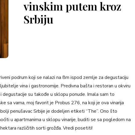
 20 hektara uz 120 hektara plantaže jabuka i to sa
, probus, merlo i pino noar. Degustacija vina se
upno 12 vina koje proizvode: