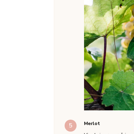
Moj favorit ove vinarije
sa primesama svežih zač
Uživajte i u ovim tekstovima