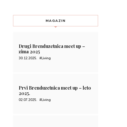
Prvi Brenduzetnica meet up – leto
2025.
02.07.2025.
#Living
Prolećni beg iz grada – Dukley
hotel & resort
27.05.2025.
#Living