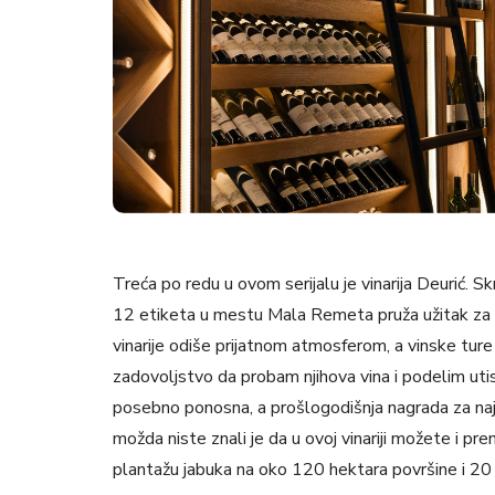
Vinarija Deurić
Vinograd ove vinarije se prostire na
sortama: sovinjon, traminac, šardone
sastoji od 6 izabranih etiketa od uk
-
Severna Morava