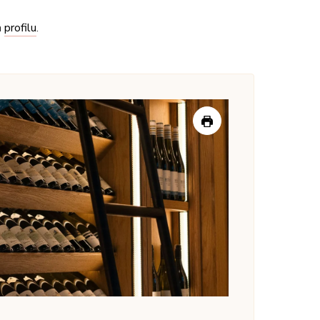
hov prirodni sok od jabuka jer se pravi bez vode i
a je Probus, ali sam se prijatno iznenadila čistim
ast u čaši, sorta traminac je idealna za to, a roze
u, vredi probati, ja uvek imam jednu flašu kod kuće
ze apartmani, pa tako ako ste u obilasku ovog kraja,
du na plantaže vina i grožđa i u gostoprimstvu ovih
nogo ljubavi i pažnje.