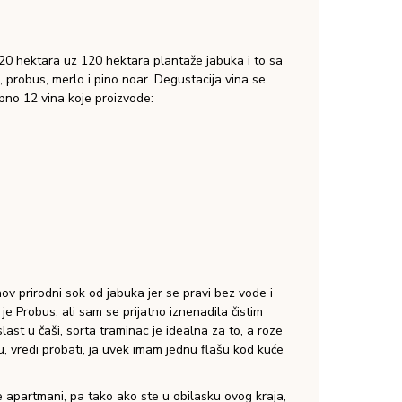
skve, žute jabuke i citrusa. Veoma lepo i
eno ide uz ribu.