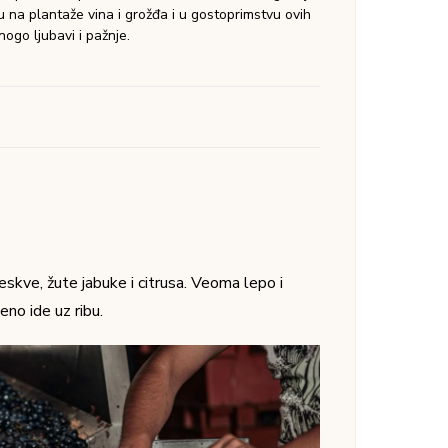
oje čistog citrusnog ukusa. Moje omiljeno
ta belih vina.
 i pun ukus i može se piti samostalno bez
zuzetno cvetnih aroma zove i meda.
sture, pitko, miris crvenog voća i čokolade.