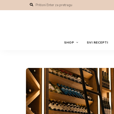
Treća po redu u ovom serijalu je vinarija Deurić. S
12 etiketa u mestu Mala Remeta pruža užitak za lju
vinarije odiše prijatnom atmosferom, a vinske tur
zadovoljstvo da probam njihova vina i podelim utisk
posebno ponosna, a prošlogodišnja nagrada za najb
možda niste znali je da u ovoj vinariji možete i pr
plantažu jabuka na oko 120 hektara površine i 20 he
Pogledajte obilazak ovog tajnog pofruma na mo