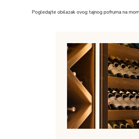
-
Sauvignon blanc
-
Gewurztraminer
-
Pinot Noir
-
Merlot
-
Probus 276
Preporuka
: obavezno probajte i nji
šećera, čista priroda. Moj favorit vin
ukusom šardone etikete. Ako volite sl
vino iako nije u ponudi za degustacij
jer je fantastičan.
SMEŠTAJ
: u okviru vinarije se nala
uživajte u vinu i gastronomiji, pogle
ljudi, jer zaista rade svoj posao sa m