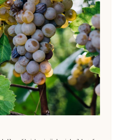
, vino zatvorene rubin crvene boje. Voćne arome
inskih aroma.