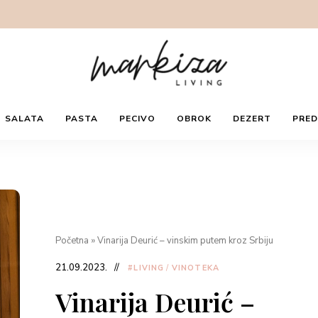
kriveni podrum koji se nalazi na 8m ispod zemlje za degustaciju
bitelje vina i gastronomije. Predivna bašta i restoran u okviru
e i degustacije su takođe u sklopu ponude. Imala sam to
e sa vama, moj favorit je Probus 276, na koji je ova vinarija
olji penušavac Srbije je dodeljen etiketi “The”. Ono što
enoćiti u apartmanima u sklopu vinarije, buditi se sa pogledom na
ktara različitih sorti grožđa. Vredi posetiti!
m
profilu
.