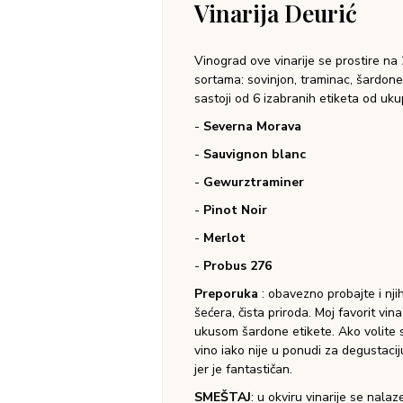
Uputstvo
Severna morava
Belo vino sa aromom bre
slojevito vino koje savrš