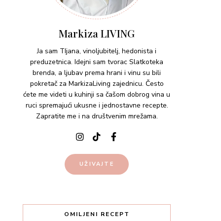
UŽIVAJTE
OMILJENI RECEPT
Lemon pasta – viralni TikTok
recept
03.02.2023.
Pasta
Uparivanje sira i vina –
Camembert sir sa medom i