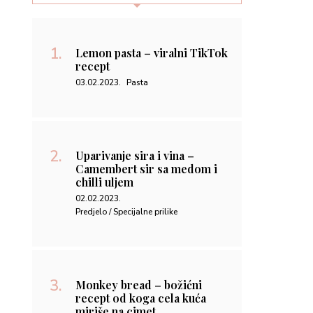
chilli uljem
02.02.2023.
Predjelo / Specijalne prilike
Monkey bread – božićni
recept od koga cela kuća
miriše na cimet
31.01.2023.
Dezert / Pecivo / Specijalne prilike
Kako napraviti domaći namaz
od voća – pekmez od šljiva
08.09.2022.
Kako da napravim / Zdravo