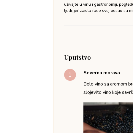
Sauvignon blanc
Belo vino zlatno žute b
njihovo što se tiče etike
Gewurztraminer
Belo vino koje ima slast
uparivanja sa hranom. I
Pinot Noir
Crveno vino laganije tek