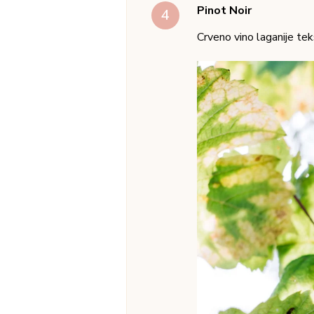
Merlot
Vino koje preporučujem uk
Dominiraju arome maline,
arome.
Probus 276