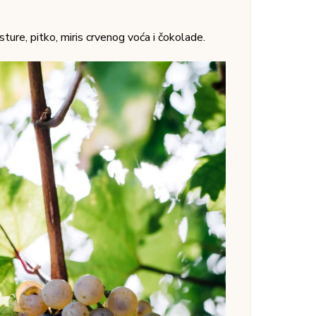
oliko volite intenzivniji ukus iz barik buradi.
 jagode i višnje, a u pozadini su kupinaste