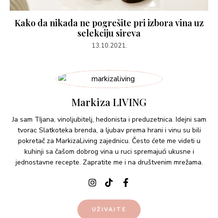
Kako da nikada ne pogrešite pri izbora vina uz
selekciju sireva
13.10.2021.
Markiza LIVING
Ja sam TIjana, vinoljubitelj, hedonista i preduzetnica. Idejni sam
tvorac Slatkoteka brenda, a ljubav prema hrani i vinu su bili
pokretač za MarkizaLiving zajednicu. Često ćete me videti u
kuhinji sa čašom dobrog vina u ruci spremajući ukusne i
jednostavne recepte. Zapratite me i na društvenim mrežama.
UŽIVAJTE