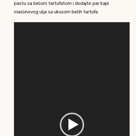
pastu sa belom tartufatom i dodajte par kapi
maslinovog ulja sa ukusom belih tartufa.
Pregledač
video
zapisa