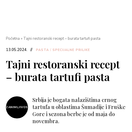
Početna
»
Tajni restoranski recept – burata tartufi pasta
13.05.2024.
PASTA
/
SPECIJALNE PRILIKE
Tajni restoranski recept
– burata tartufi pasta
Srbija je bogata nalazištima crnog
tartufa u oblastima Šumadije i Fruške
ZANIMLJIVOST
Gore i sezona berbe je od maja do
novembra.