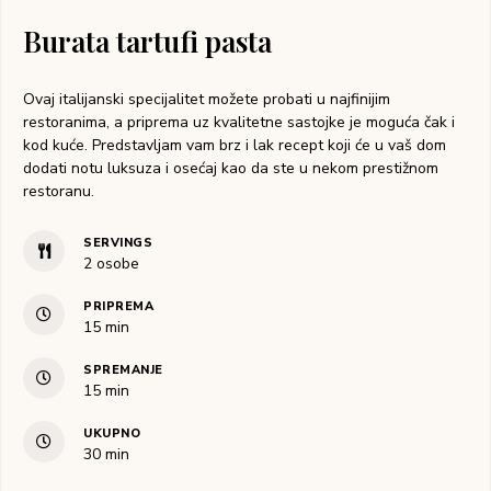
Burata tartufi pasta
Ovaj italijanski specijalitet možete probati u najfinijim
restoranima, a priprema uz kvalitetne sastojke je moguća čak i
kod kuće. Predstavljam vam brz i lak recept koji će u vaš dom
dodati notu luksuza i osećaj kao da ste u nekom prestižnom
restoranu.
SERVINGS
2
osobe
PRIPREMA
15
min
SPREMANJE
15
min
UKUPNO
30
min