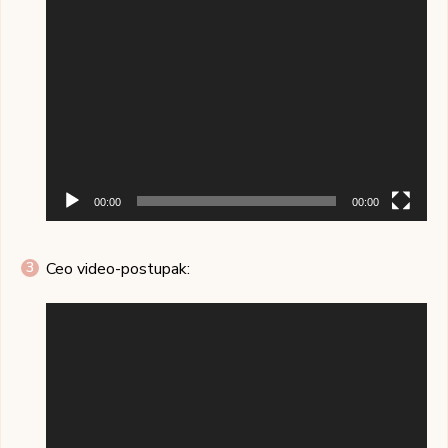
00:00
00:00
Ceo video-postupak:
Pregledač
video
zapisa