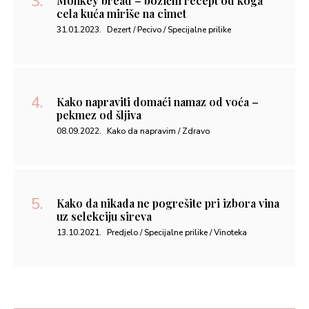
Monkey bread – božićni recept od koga
cela kuća miriše na cimet
31.01.2023.
Dezert / Pecivo / Specijalne prilike
Kako napraviti domaći namaz od voća –
pekmez od šljiva
08.09.2022.
Kako da napravim / Zdravo
Kako da nikada ne pogrešite pri izbora vina
uz selekciju sireva
13.10.2021.
Predjelo / Specijalne prilike / Vinoteka