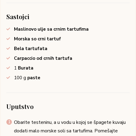
Sastojci
Maslinovo ulje sa crnim tartufima
Morska so crni tartuf
Bela tartufata
Carpaccio od crnih tartufa
1
Burata
100
g
paste
Uputstvo
Obarite testeninu, a u vodu u kojoj se špagete kuvaju
dodati malo morske soli sa tartufima. Pomešajte