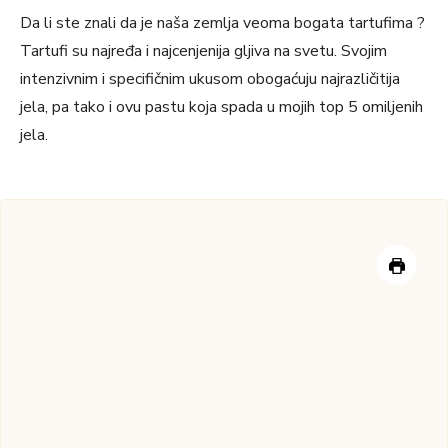
Da li ste znali da je naša zemlja veoma bogata tartufima ?
Tartufi su najređa i najcenjenija gljiva na svetu. Svojim
intenzivnim i specifičnim ukusom obogaćuju najrazličitija
jela, pa tako i ovu pastu koja spada u mojih top 5 omiljenih
jela.