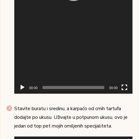
00:00
00:00
Stavite buratu i sredinu, a karpaćo od crnih tartufa
dodajte po ukusu. Uživajte u potpunom ukusu, ovo je
jedan od top pet mojih omiljenih specijaliteta.